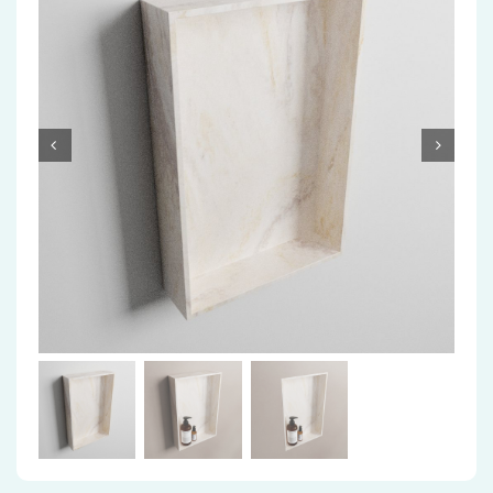
Accessoires
Installatiemateriaal
Klimaatbeheersing
PVC
Tegels