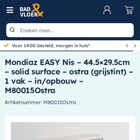
Skip to content
Toggle Navigation
Klantenservice
Wastafels


Gratis bezorgd vanaf 100,-
Toiletten
Mondiaz EASY Nis – 44.5×29.5cm
Spiegels
– solid surface – ostra (grijstint) –
Kranen
1 vak – in/opbouw –
M80015Ostra
Douche
Artikelnummer:
M80015Ostra
Badkamermeubels
Baden
Radiatoren