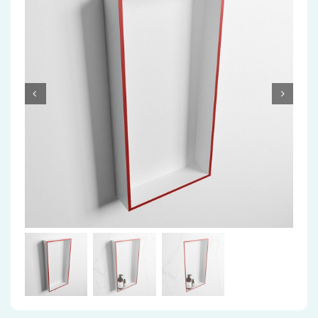
Accessoires
Installatiemateriaal
Klimaatbeheersing
PVC
Tegels