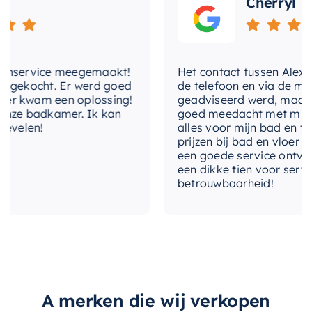
Cherryl
Het maakt niet uit of u een nieuwe badkamer
bouwt of uw bestaande ruimte opfrist, deze
Mondiaz EASY Nis
is een fantastische keuze.
nservice meegemaakt!
Het contact tussen Alex en ik
Met zijn veelzijdige installatieopties – inbouw of
gekocht. Er werd goed
de telefoon en via de mail, 
opbouw – past het in elke badkamerstijl en -lay-
 kwam een oplossing!
geadviseerd werd, maar waa
ze badkamer. Ik kan
goed meedacht met mij. Uitei
out. Kies voor Mondiaz en ervaar de perfecte
elen!
alles voor mijn bad en toile
combinatie van stijl en functionaliteit.
prijzen bij bad en vloer best
een goede service ontvangen
een dikke tien voor service, 
betrouwbaarheid!
A merken die wij verkopen