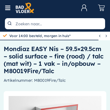
Skip to content
Toggle Navigation
Klantenservice
Wastafels


Voor 14:00 besteld, morgen in huis*
Toiletten
Mondiaz EASY Nis – 59.5×29.5cm
Spiegels
– solid surface – fire (rood) / talc
Kranen
(mat wit) – 1 vak – in/opbouw –
M80019Fire/Talc
Douche
Artikelnummer:
M80019Fire/Talc
Badkamermeubels
Baden
Radiatoren