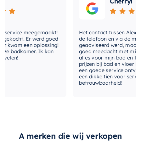
Cherryl
voldoende opbergruimte is voor al uw
toiletartikelen. Dit betekent dat uw badkamer
altijd netjes en georganiseerd blijft, zonder dat u
service meegemaakt!
Het contact tussen Alex en ik
concessies hoeft te doen aan stijl of design.
ekocht. Er werd goed
de telefoon en via de mail, w
 kwam een oplossing!
geadviseerd werd, maar waar
Als u op zoek bent naar een nis die
e badkamer. Ik kan
goed meedacht met mij. Uitei
functionaliteit, stijl en duurzaamheid combineert,
elen!
alles voor mijn bad en toilet
prijzen bij bad en vloer best
dan is de Mondiaz EASY Nis de perfecte keuze
een goede service ontvangen
voor u. Vertrouw op het betrouwbare merk
een dikke tien voor service, e
Mondiaz
voor uw badkamerbehoeften en
betrouwbaarheid!
ervaar het verschil in kwaliteit.
A merken die wij verkopen