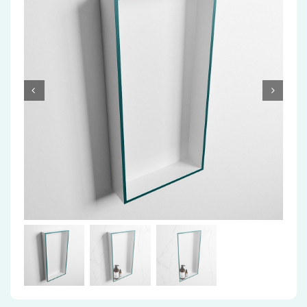
Accessoires
Installatiemateriaal
Klimaatbeheersing
PVC
Tegels