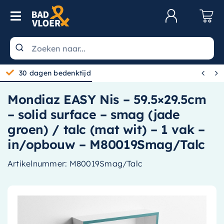
Skip to content
Toggle Navigation
Klantenservice
Wastafels


30 dagen bedenktijd
Toiletten
Mondiaz EASY Nis – 59.5×29.5cm
Spiegels
– solid surface – smag (jade
Kranen
groen) / talc (mat wit) – 1 vak –
in/opbouw – M80019Smag/Talc
Douche
Artikelnummer:
M80019Smag/Talc
Badkamermeubels
Baden
Radiatoren