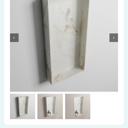
Accessoires
Installatiemateriaal
Klimaatbeheersing
PVC
Tegels