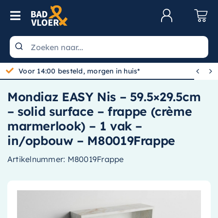
Skip to content
Toggle Navigation
Klantenservice
Wastafels


Voor 14:00 besteld, morgen in huis*
Toiletten
Mondiaz EASY Nis – 59.5×29.5cm
Spiegels
– solid surface – frappe (crème
Kranen
marmerlook) – 1 vak –
in/opbouw – M80019Frappe
Douche
Artikelnummer:
M80019Frappe
Badkamermeubels
Baden
Radiatoren