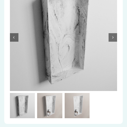
Accessoires
Installatiemateriaal
Klimaatbeheersing
PVC
Tegels