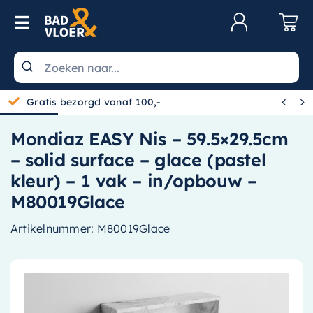
Skip to content
Toggle Navigation
Klantenservice
Wastafels


Gratis bezorgd vanaf 100,-
Toiletten
Mondiaz EASY Nis – 59.5×29.5cm
Spiegels
– solid surface – glace (pastel
Kranen
kleur) – 1 vak – in/opbouw –
M80019Glace
Douche
Artikelnummer:
M80019Glace
Badkamermeubels
Baden
Radiatoren