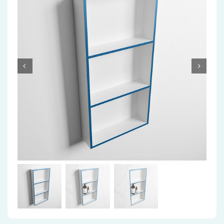
Accessoires
Installatiemateriaal
Klimaatbeheersing
PVC
Tegels