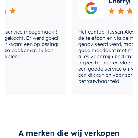
Cherryl
geïntegreerd in elke badkamerruimte.
Kies voor de
Mondiaz EASY Nis
en ervaar het
verschil in kwaliteit en design. Het is niet alleen
nservice meegemaakt!
een praktische oplossing voor uw
Het contact tussen Alex en ik
gekocht. Er werd goed
de telefoon en via de mail, w
opslagbehoeften, maar ook een stijlvolle
 kwam een oplossing!
geadviseerd werd, maar waa
aanvulling op uw badkamerinterieur.
ze badkamer. Ik kan
goed meedacht met mij. Uitei
elen!
alles voor mijn bad en toile
prijzen bij bad en vloer best
“`
een goede service ontvangen
een dikke tien voor service, 
betrouwbaarheid!
A merken die wij verkopen