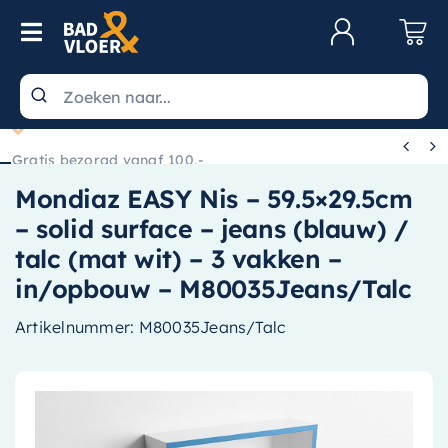
Skip to content
Toggle Navigation
Klantenservice
Wastafels


Gratis bezorgd vanaf 100,-
Toiletten
Mondiaz EASY Nis – 59.5×29.5cm
Spiegels
– solid surface – jeans (blauw) /
Kranen
talc (mat wit) – 3 vakken –
in/opbouw – M80035Jeans/Talc
Douche
Artikelnummer:
M80035Jeans/Talc
Badkamermeubels
Baden
Radiatoren