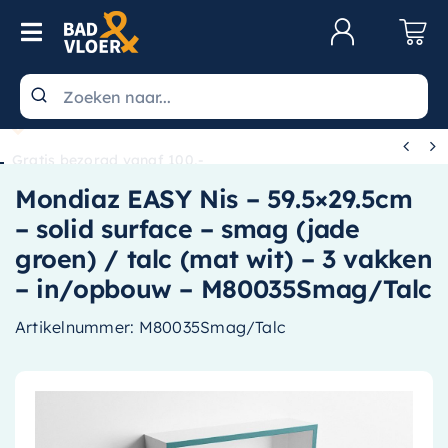
Skip to content
Toggle Navigation
Klantenservice
Wastafels


Gratis bezorgd vanaf 100,-
Toiletten
Mondiaz EASY Nis – 59.5×29.5cm
Spiegels
– solid surface – smag (jade
Kranen
groen) / talc (mat wit) – 3 vakken
– in/opbouw – M80035Smag/Talc
Douche
Artikelnummer:
M80035Smag/Talc
Badkamermeubels
Baden
Radiatoren