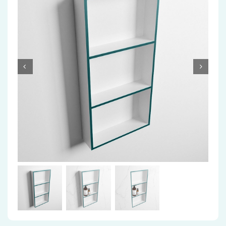
Accessoires
Installatiemateriaal
Klimaatbeheersing
PVC
Tegels