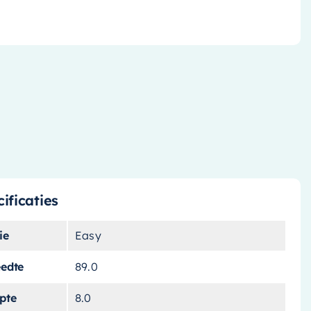
ificaties
ie
Easy
eedte
89.0
pte
8.0