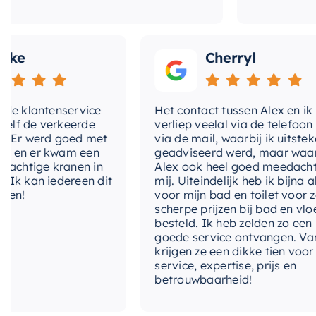
Cherryl
klantenservice
Het contact tussen Alex en ik
de verkeerde
verliep veelal via de telefoon en
 werd goed met
via de mail, waarbij ik uitstekend
 er kwam een
geadviseerd werd, maar waarbij
tige kranen in
Alex ook heel goed meedacht me
kan iedereen dit
mij. Uiteindelijk heb ik bijna alles
voor mijn bad en toilet voor zeer
scherpe prijzen bij bad en vloer
besteld. Ik heb zelden zo een
goede service ontvangen. Van mij
krijgen ze een dikke tien voor
service, expertise, prijs en
betrouwbaarheid!