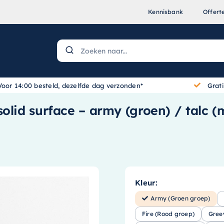
Kennisbank
Offert
Voor 14:00 besteld, dezelfde dag verzonden*
Grat
olid surface – army (groen) / talc (
Kleur:
Army (Groen groep)
Fire (Rood groep)
Gree