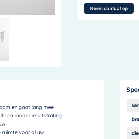
Neem contact op
Spec
ser
urzaam en gaat lang mee
lle en moderne uitstraling
br
ouw
 ruimte voor al uw
die