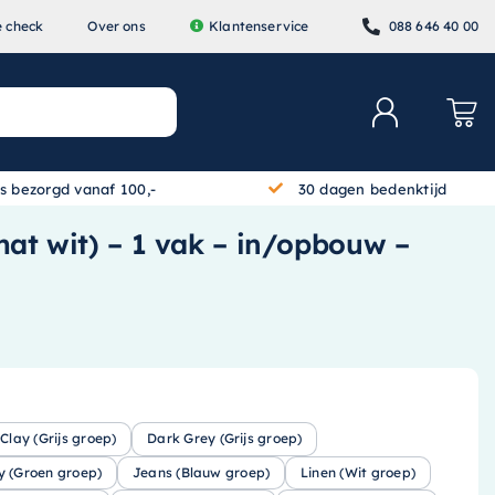
e check
Over ons
Klantenservice
088 646 40 00
is bezorgd vanaf 100,-
30 dagen bedenktijd
mat wit) – 1 vak – in/opbouw –
Clay (Grijs groep)
Dark Grey (Grijs groep)
y (Groen groep)
Jeans (Blauw groep)
Linen (Wit groep)