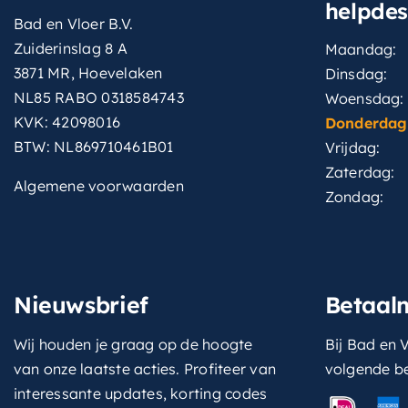
helpde
Bad en Vloer B.V.
Zuiderinslag 8 A
Maandag:
3871 MR, Hoevelaken
Dinsdag:
NL85 RABO 0318584743
Woensdag:
KVK: 42098016
Donderdag
BTW: NL869710461B01
Vrijdag:
Zaterdag:
Algemene voorwaarden
Zondag:
Nieuwsbrief
Betaal
Wij houden je graag op de hoogte
Bij Bad en V
van onze laatste acties. Profiteer van
volgende b
interessante updates, korting codes