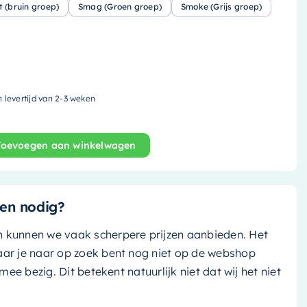
t (bruin groep)
Smag (Groen groep)
Smoke (Grijs groep)
n levertijd van 2-3 weken
Toevoegen aan winkelwagen
s - 89.5x29.5cm - solid surface - army (groen) / talc (ma
en nodig?
n kunnen we vaak scherpere prijzen aanbieden. Het
aar je naar op zoek bent nog niet op de webshop
k mee bezig. Dit betekent natuurlijk niet dat wij het niet