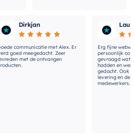
Dirkjan
Laura
 communicatie met Alex. Er
Erg fijne webwinkel
goed meegedacht. Zeer
persoonlijk contact 
den met de ontvangen
gevraagd wat we no
cten.
hadden en werd met
gedacht. Ook in de pr
levering en deskund
medewerkers. Wij zij