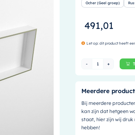
Ocher (Geel groep)
Rus
491,01
Let op: dit product heeft ee
Mondiaz EASY Ni
Meerdere product
Bij meerdere producte
kan zijn dat hetgeen w
staat, hier zijn wij dru
hebben!