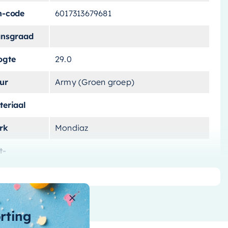
n-code
6017313679681
ansgraad
ogte
29.0
ur
Army (Groen groep)
teriaal
rk
Mondiaz
t-
lichting
ntagewijze
ntal-vakken
1 vak
orting