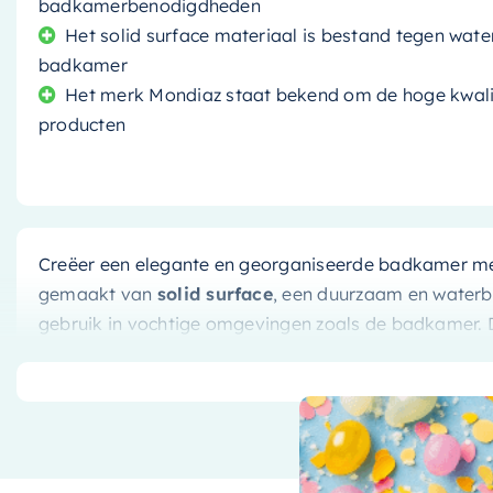
badkamerbenodigdheden
Het solid surface materiaal is bestand tegen water
badkamer
Het merk Mondiaz staat bekend om de hoge kwalit
producten
Creëer een elegante en georganiseerde badkamer m
gemaakt van
solid surface
, een duurzaam en waterbe
gebruik in vochtige omgevingen zoals de badkamer. 
een modern en stijlvol element toe aan uw badkamer
Veelzijdig en functioneel ontwer
Met afmetingen van
89.5×29.5cm
, biedt deze nis vol