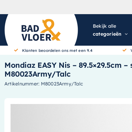
Skip to content
Bekijk alle
categorieën
Klanten beoordelen ons met een 9.4
Mondiaz EASY Nis – 89.5×29.5cm – s
M80023Army/Talc
Artikelnummer:
M80023Army/Talc