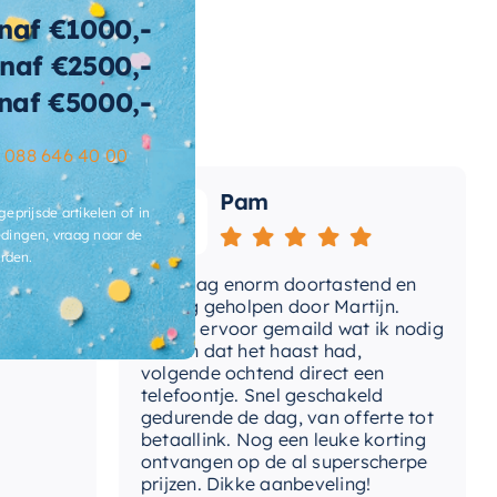
tegelbaar
naf €1000,-
rm
naf €2500,-
naf €5000,-
ibacterieel
Ja
ertijd
2-3 weken
–
088 646 40 00
Pam
geprijsde artikelen of in
dingen, vraag naar de
rden.
e
Vandaag enorm doortastend en
Ad
mdat
prettig geholpen door Martijn.
su
Avond ervoor gemaild wat ik nodig
Gee
had en dat het haast had,
re
volgende ochtend direct een
Wa
telefoontje. Snel geschakeld
gaa
gedurende de dag, van offerte tot
betaallink. Nog een leuke korting
Top
ontvangen op de al superscherpe
prijzen. Dikke aanbeveling!