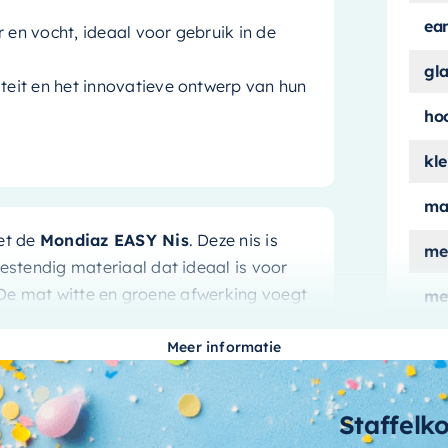
ea
 en vocht, ideaal voor gebruik in de
gl
eit en het innovatieve ontwerp van hun
ho
kle
ma
et de
Mondiaz EASY Nis
. Deze nis is
me
stendig materiaal dat ideaal is voor
De mat witte en groene afwerking voegt
me
ver
.
Meer informatie
mo
p
aa
Staffelk
doende ruimte voor al uw