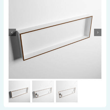
Accessoires
Installatiemateriaal
Klimaatbeheersing
PVC
Tegels