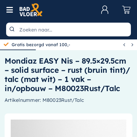
Skip to content
Toggle Navigation
Klantenservice
Wastafels


Gratis bezorgd vanaf 100,-
Toiletten
Mondiaz EASY Nis – 89.5×29.5cm
Spiegels
– solid surface – rust (bruin tint)/
Kranen
talc (mat wit) – 1 vak –
in/opbouw – M80023Rust/Talc
Douche
Artikelnummer:
M80023Rust/Talc
Badkamermeubels
Baden
Radiatoren