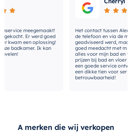
Cherryl
must-have voor diegenen die waarde hechten
aan stijl en functionaliteit.
nservice meegemaakt!
Het contact tussen Alex en ik
gekocht. Er werd goed
de telefoon en via de mail, 
 kwam een oplossing!
geadviseerd werd, maar waa
ze badkamer. Ik kan
goed meedacht met mij. Uitei
elen!
alles voor mijn bad en toile
prijzen bij bad en vloer best
een goede service ontvangen
een dikke tien voor service, 
betrouwbaarheid!
A merken die wij verkopen