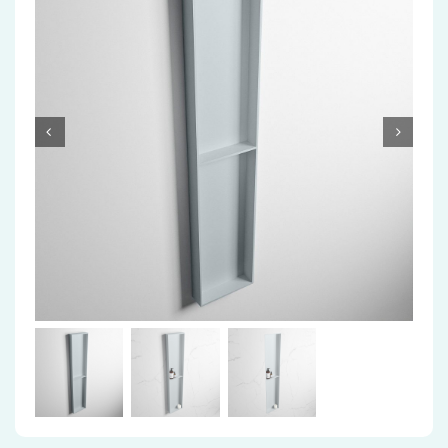
Accessoires
Installatiemateriaal
Klimaatbeheersing
PVC
Tegels