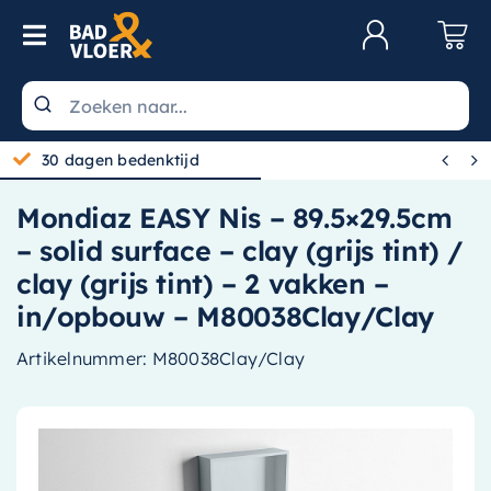
Skip to content
Toggle Navigation
Klantenservice
Wastafels


30 dagen bedenktijd
Toiletten
Mondiaz EASY Nis – 89.5×29.5cm
Spiegels
– solid surface – clay (grijs tint) /
Kranen
clay (grijs tint) – 2 vakken –
in/opbouw – M80038Clay/Clay
Douche
Artikelnummer:
M80038Clay/Clay
Badkamermeubels
Baden
Radiatoren