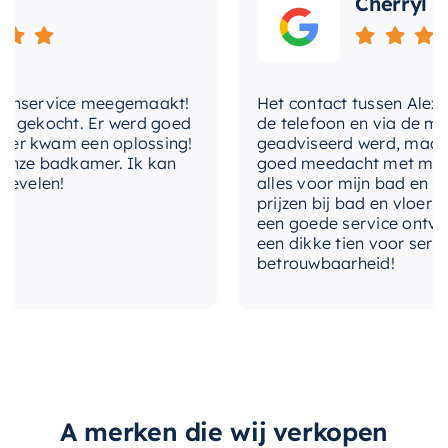
Cherryl
compleet met deze stijlvolle en functionele nis.
nservice meegemaakt!
Het contact tussen Alex en ik
gekocht. Er werd goed
de telefoon en via de mail, 
 kwam een oplossing!
geadviseerd werd, maar waa
ze badkamer. Ik kan
goed meedacht met mij. Uite
elen!
alles voor mijn bad en toile
prijzen bij bad en vloer best
een goede service ontvangen
een dikke tien voor service, 
betrouwbaarheid!
A merken die wij verkopen