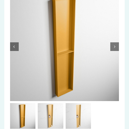
Accessoires
Installatiemateriaal
Klimaatbeheersing
PVC
Tegels