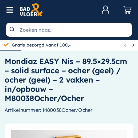
Skip to content
Toggle Navigation
Klantenservice
Wastafels


Gratis bezorgd vanaf 100,-
Toiletten
Mondiaz EASY Nis – 89.5×29.5cm
Spiegels
– solid surface – ocher (geel) /
Kranen
ocher (geel) – 2 vakken –
in/opbouw –
Douche
M80038Ocher/Ocher
Badkamermeubels
Artikelnummer:
M80038Ocher/Ocher
Baden
Radiatoren