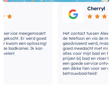
de perfecte keuze voor iedereen die zijn
levertijd
2-3 weken
badkamer wil verrijken met een praktisch en
Cherryl
stijlvol element.
service meegemaakt!
Het contact tussen Alex en ik
ekocht. Er werd goed
de telefoon en via de mail, w
kwam een oplossing!
geadviseerd werd, maar waar
e badkamer. Ik kan
goed meedacht met mij. Uitei
elen!
alles voor mijn bad en toilet
prijzen bij bad en vloer beste
een goede service ontvangen.
een dikke tien voor service, e
betrouwbaarheid!