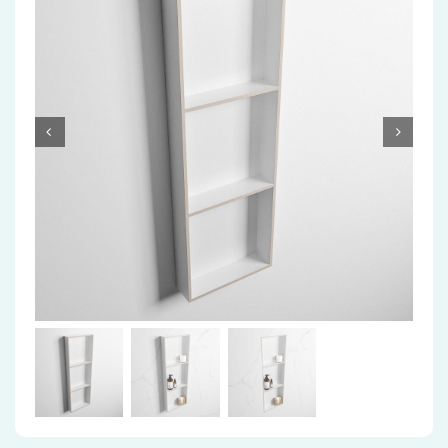
Accessoires
Installatiemateriaal
Klimaatbeheersing
PVC
Tegels