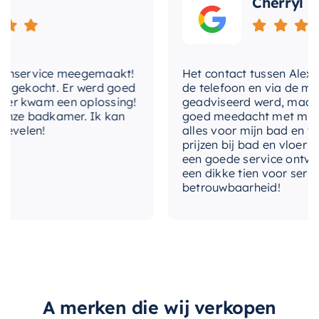
Cherryl
badkamerervaring te verbeteren.
Of u nu uw badkamer renoveert of een nieuwe
creëert, de
Mondiaz EASY Nis
is een
nservice meegemaakt!
uitstekende keuze die functionaliteit en stijl
Het contact tussen Alex en i
gekocht. Er werd goed
de telefoon en via de mail, 
combineert. Maak van uw badkamer een plek
 kwam een oplossing!
geadviseerd werd, maar waa
waar u kunt ontspannen en verjongen met dit
ze badkamer. Ik kan
goed meedacht met mij. Uite
velen!
alles voor mijn bad en toile
prachtige en praktische product.
prijzen bij bad en vloer best
een goede service ontvangen
een dikke tien voor service, 
betrouwbaarheid!
A merken die wij verkopen