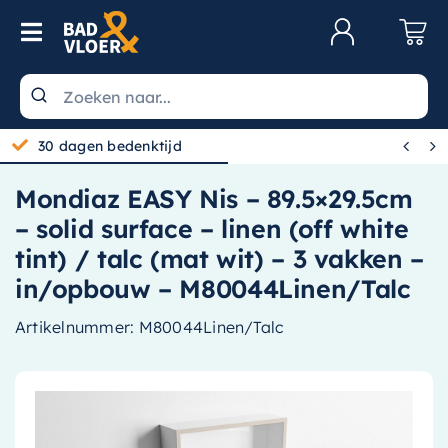
Skip to content
Toggle Navigation
Klantenservice
Wastafels


30 dagen bedenktijd
Toiletten
Mondiaz EASY Nis – 89.5×29.5cm
Spiegels
– solid surface – linen (off white
Kranen
tint) / talc (mat wit) – 3 vakken –
in/opbouw – M80044Linen/Talc
Douche
Artikelnummer:
M80044Linen/Talc
Badkamermeubels
Baden
Radiatoren