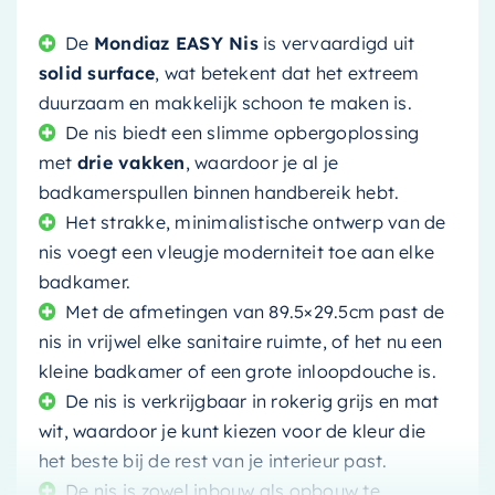
De
Mondiaz EASY Nis
is vervaardigd uit
solid surface
, wat betekent dat het extreem
duurzaam en makkelijk schoon te maken is.
De nis biedt een slimme opbergoplossing
met
drie vakken
, waardoor je al je
badkamerspullen binnen handbereik hebt.
Het strakke, minimalistische ontwerp van de
nis voegt een vleugje moderniteit toe aan elke
badkamer.
Met de afmetingen van 89.5×29.5cm past de
nis in vrijwel elke sanitaire ruimte, of het nu een
kleine badkamer of een grote inloopdouche is.
De nis is verkrijgbaar in rokerig grijs en mat
wit, waardoor je kunt kiezen voor de kleur die
het beste bij de rest van je interieur past.
De nis is zowel inbouw als opbouw te