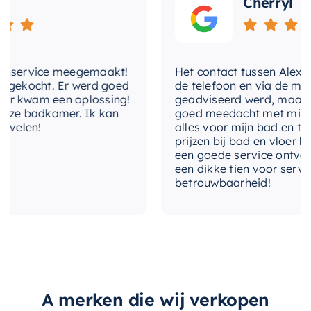
Cherryl
Met de
Mondiaz EASY Nis
creëer je een
georganiseerde en stijlvolle badkamer die zowel
functioneel als mooi is.
service meegemaakt!
Het contact tussen Alex en ik
ekocht. Er werd goed
de telefoon en via de mail, w
 kwam een oplossing!
geadviseerd werd, maar waar
ze badkamer. Ik kan
goed meedacht met mij. Uitei
elen!
alles voor mijn bad en toilet
prijzen bij bad en vloer best
een goede service ontvangen
een dikke tien voor service, e
betrouwbaarheid!
A merken die wij verkopen