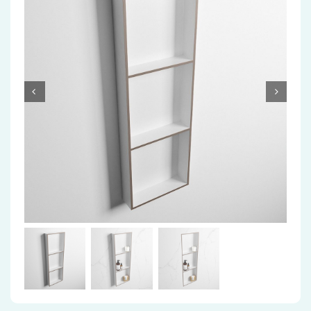
Accessoires
Installatiemateriaal
Klimaatbeheersing
PVC
Tegels