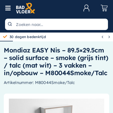
Skip to content
Toggle Navigation
Klantenservice
Wastafels


30 dagen bedenktijd
Toiletten
Mondiaz EASY Nis – 89.5×29.5cm
Spiegels
– solid surface – smoke (grijs tint)
Kranen
/ talc (mat wit) – 3 vakken –
in/opbouw – M80044Smoke/Talc
Douche
Artikelnummer:
M80044Smoke/Talc
Badkamermeubels
Baden
Radiatoren