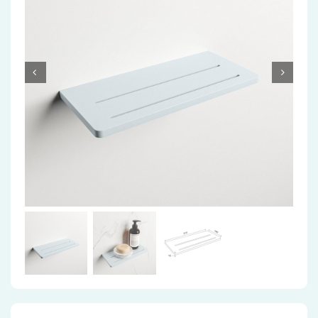
Accessoires
Installatiemateriaal
Klimaatbeheersing
PVC
Tegels