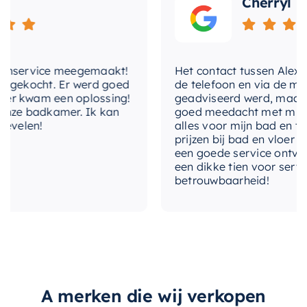
Cherryl
Ondanks zijn compacte formaat biedt het
voldoende ruimte om uw toiletartikelen netjes te
organiseren.
nservice meegemaakt!
Het contact tussen Alex en ik
gekocht. Er werd goed
de telefoon en via de mail, 
Laat de
Mondiaz EASY Planchet
uw badkamer
 kwam een oplossing!
geadviseerd werd, maar waa
verfraaien en functioneler maken. Bestel nu en
ze badkamer. Ik kan
goed meedacht met mij. Uitei
ervaar de kwaliteit en stijl van Mondiaz
elen!
alles voor mijn bad en toile
prijzen bij bad en vloer best
producten.
een goede service ontvangen
een dikke tien voor service, 
betrouwbaarheid!
A merken die wij verkopen