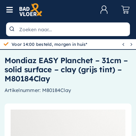
Skip to content
Toggle Navigation
Klantenservice
Wastafels


Gratis bezorgd vanaf 100,-
Toiletten
Mondiaz EASY Planchet – 31cm –
Spiegels
solid surface – clay (grijs tint) –
Kranen
M80184Clay
Douche
Artikelnummer:
M80184Clay
Badkamermeubels
Baden
Radiatoren