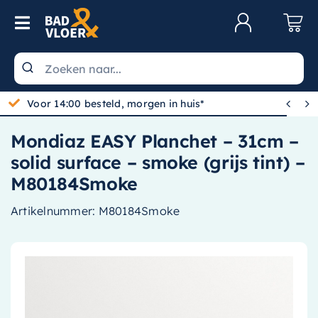
Skip to content
Toggle Navigation
Klantenservice
Wastafels


Voor 14:00 besteld, morgen in huis*
Toiletten
Mondiaz EASY Planchet – 31cm –
Spiegels
solid surface – smoke (grijs tint) –
Kranen
M80184Smoke
Douche
Artikelnummer:
M80184Smoke
Badkamermeubels
Baden
Radiatoren