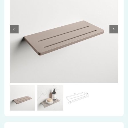
Accessoires
Installatiemateriaal
Klimaatbeheersing
PVC
Tegels