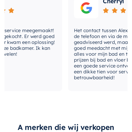
Cherryl
Het installeren van dit planchet is een fluitje van
een cent dankzij de
M80184Smoke
montage-
instructies. Maak uw badkamer compleet met
service meegemaakt!
Het contact tussen Alex en ik
dit prachtige, functionele en stijlvolle planchet
ekocht. Er werd goed
de telefoon en via de mail, w
van Mondiaz.
kwam een oplossing!
geadviseerd werd, maar waar
e badkamer. Ik kan
goed meedacht met mij. Uitei
elen!
alles voor mijn bad en toilet
prijzen bij bad en vloer beste
een goede service ontvangen.
een dikke tien voor service, e
betrouwbaarheid!
A merken die wij verkopen