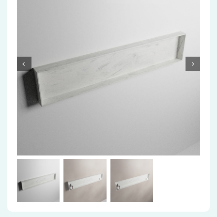
Accessoires
Installatiemateriaal
Klimaatbeheersing
PVC
Tegels