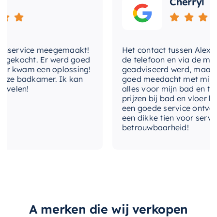
Cherryl
biedt voldoende opbergruimte.
De
Mondiaz EASY Nis
is de perfecte combinatie
van stijl en functionaliteit. Het is een onderdeel
service meegemaakt!
Het contact tussen Alex en ik
van de EASY reeks van Mondiaz, een merk dat
ekocht. Er werd goed
de telefoon en via de mail, w
bekend staat om zijn gebruiksgemak en hoge
 kwam een oplossing!
geadviseerd werd, maar waar
ze badkamer. Ik kan
goed meedacht met mij. Uitei
kwaliteit. Met deze nis wordt de organisatie van
elen!
alles voor mijn bad en toilet
uw badkamer een eenvoudige taak.
prijzen bij bad en vloer best
een goede service ontvangen
een dikke tien voor service, e
betrouwbaarheid!
A merken die wij verkopen