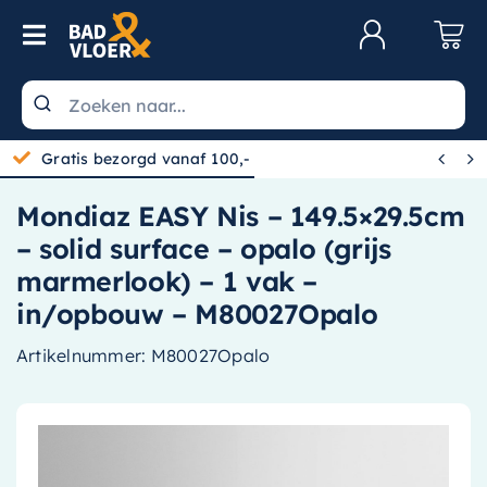
Skip to content
Toggle Navigation
Klantenservice
Wastafels


Gratis bezorgd vanaf 100,-
Toiletten
Mondiaz EASY Nis – 149.5×29.5cm
Spiegels
– solid surface – opalo (grijs
Kranen
marmerlook) – 1 vak –
in/opbouw – M80027Opalo
Douche
Artikelnummer:
M80027Opalo
Badkamermeubels
Baden
Radiatoren