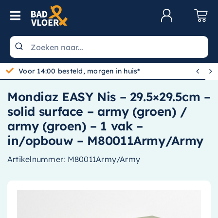
Skip to content
Toggle Navigation
Klantenservice
Wastafels


Gratis bezorgd vanaf 100,-
Toiletten
Mondiaz EASY Nis – 29.5×29.5cm –
Spiegels
solid surface – army (groen) /
Kranen
army (groen) – 1 vak –
in/opbouw – M80011Army/Army
Douche
Artikelnummer:
M80011Army/Army
Badkamermeubels
Baden
Radiatoren