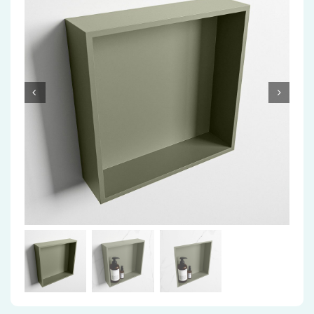
Accessoires
Installatiemateriaal
Klimaatbeheersing
PVC
Tegels