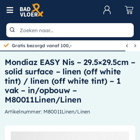
Skip to content
Toggle Navigation
Klantenservice
Wastafels


Toiletten
Mondiaz EASY Nis – 29.5×29.5cm –
Spiegels
solid surface – linen (off white
Kranen
tint) / linen (off white tint) – 1
vak – in/opbouw –
Douche
M80011Linen/Linen
Badkamermeubels
Artikelnummer:
M80011Linen/Linen
Baden
Radiatoren