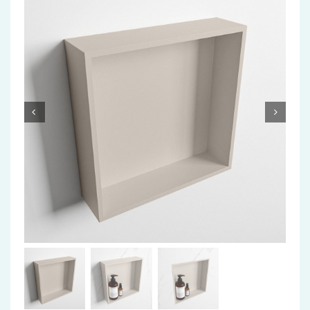
Accessoires
Installatiemateriaal
Klimaatbeheersing
PVC
Tegels