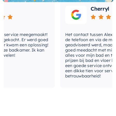
levertijd
2-3 weken
uitstekende keuze voor iedereen die op zoek is
Cherryl
naar een betrouwbare, duurzame en stijlvolle
oplossing voor badkameropslag.
service meegemaakt!
Het contact tussen Alex en ik
ekocht. Er werd goed
de telefoon en via de mail, w
kwam een oplossing!
geadviseerd werd, maar waar
e badkamer. Ik kan
goed meedacht met mij. Uitei
elen!
alles voor mijn bad en toilet
prijzen bij bad en vloer beste
een goede service ontvangen.
een dikke tien voor service, e
betrouwbaarheid!