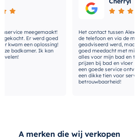
Cherryl
interieur. Maak uw badkamer compleet met deze
prachtige nis.
nservice meegemaakt!
Het contact tussen Alex en ik
gekocht. Er werd goed
de telefoon en via de mail, w
 kwam een oplossing!
geadviseerd werd, maar waa
ze badkamer. Ik kan
goed meedacht met mij. Uitei
elen!
alles voor mijn bad en toile
prijzen bij bad en vloer best
een goede service ontvangen
een dikke tien voor service, 
betrouwbaarheid!
A merken die wij verkopen