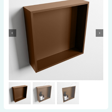
Accessoires
Installatiemateriaal
Klimaatbeheersing
PVC
Tegels