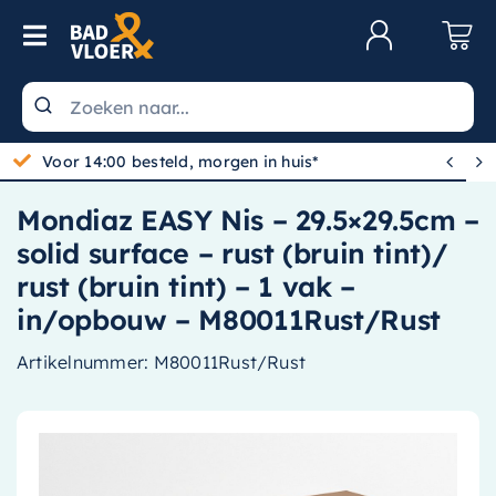
Skip to content
Toggle Navigation
Klantenservice
Wastafels


Gratis bezorgd vanaf 100,-
Toiletten
Mondiaz EASY Nis – 29.5×29.5cm –
Spiegels
solid surface – rust (bruin tint)/
Kranen
rust (bruin tint) – 1 vak –
in/opbouw – M80011Rust/Rust
Douche
Artikelnummer:
M80011Rust/Rust
Badkamermeubels
Baden
Radiatoren