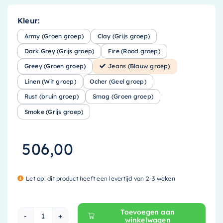
Kleur:
Army (Groen groep)
Clay (Grijs groep)
Dark Grey (Grijs groep)
Fire (Rood groep)
Greey (Groen groep)
Jeans (Blauw groep)
Linen (Wit groep)
Ocher (Geel groep)
Rust (bruin groep)
Smag (Groen groep)
Smoke (Grijs groep)
506,00
Let op: dit product heeft een levertijd van 2-3 weken
Toevoegen aan
winkelwagen
Mondiaz EASY Nis - 89.5x29.5cm - solid surface