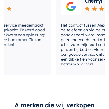
Cherryl
jouw ruimte.
Kies voor kwaliteit en stijl met de
Mondiaz EASY
Nis
. Het is niet zomaar een sanitaire oplossing,
service meegemaakt!
Het contact tussen Alex en ik
ekocht. Er werd goed
de telefoon en via de mail, w
het is een toevoeging aan je interieur die
kwam een oplossing!
geadviseerd werd, maar waar
functionaliteit, duurzaamheid en design
e badkamer. Ik kan
goed meedacht met mij. Uitei
combineert.
elen!
alles voor mijn bad en toilet
prijzen bij bad en vloer beste
een goede service ontvangen.
een dikke tien voor service, e
betrouwbaarheid!
A merken die wij verkopen