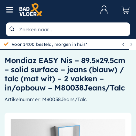
Skip to content
Toggle Navigation
Klantenservice
Wastafels


Gratis bezorgd vanaf 100,-
Toiletten
Mondiaz EASY Nis – 89.5×29.5cm
Spiegels
– solid surface – jeans (blauw) /
Kranen
talc (mat wit) – 2 vakken –
in/opbouw – M80038Jeans/Talc
Douche
Artikelnummer:
M80038Jeans/Talc
Badkamermeubels
Baden
Radiatoren