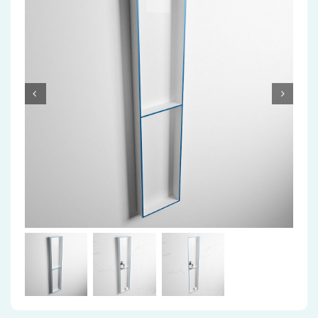
Accessoires
Installatiemateriaal
Klimaatbeheersing
PVC
Tegels