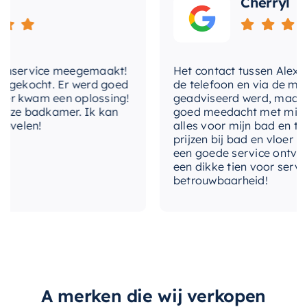
Cherryl
erop vertrouwen dat u een product kiest dat
zowel duurzaam als stijlvol is.
nservice meegemaakt!
Het contact tussen Alex en ik
gekocht. Er werd goed
de telefoon en via de mail, w
 kwam een oplossing!
geadviseerd werd, maar waa
ze badkamer. Ik kan
goed meedacht met mij. Uitei
elen!
alles voor mijn bad en toile
prijzen bij bad en vloer best
een goede service ontvangen
een dikke tien voor service, 
betrouwbaarheid!
A merken die wij verkopen