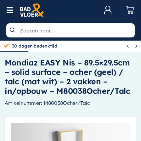
Skip to content
Toggle Navigation
Klantenservice
Wastafels


30 dagen bedenktijd
Toiletten
Mondiaz EASY Nis – 89.5×29.5cm
Spiegels
– solid surface – ocher (geel) /
Kranen
talc (mat wit) – 2 vakken –
in/opbouw – M80038Ocher/Talc
Douche
Artikelnummer:
M80038Ocher/Talc
Badkamermeubels
Baden
Radiatoren