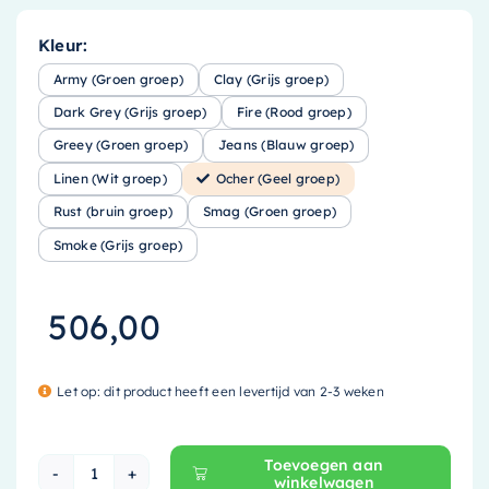
Kleur:
Army (Groen groep)
Clay (Grijs groep)
Dark Grey (Grijs groep)
Fire (Rood groep)
Greey (Groen groep)
Jeans (Blauw groep)
Linen (Wit groep)
Ocher (Geel groep)
Rust (bruin groep)
Smag (Groen groep)
Smoke (Grijs groep)
506,00
Let op: dit product heeft een levertijd van 2-3 weken
Toevoegen aan
winkelwagen
Mondiaz EASY Nis - 89.5x29.5cm - solid surface