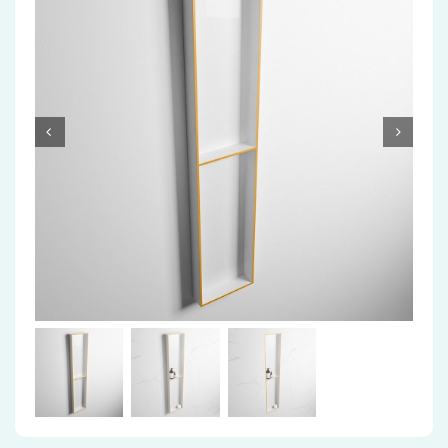
Accessoires
Installatiemateriaal
Klimaatbeheersing
PVC
Tegels