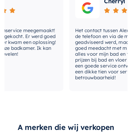
Cherryl
design
in smoke en talc geeft het een unieke
uitstraling die gegarandeerd de aandacht trekt.
De grijstint (smoke) en het mat wit (talc) passen
nservice meegemaakt!
perfect bij elk kleurenschema, waardoor deze nis
Het contact tussen Alex en ik
gekocht. Er werd goed
de telefoon en via de mail, 
een waardevolle aanvulling is op elke badkamer.
 kwam een oplossing!
geadviseerd werd, maar waa
ze badkamer. Ik kan
goed meedacht met mij. Uitei
elen!
alles voor mijn bad en toile
prijzen bij bad en vloer best
een goede service ontvangen
een dikke tien voor service, 
betrouwbaarheid!
A merken die wij verkopen