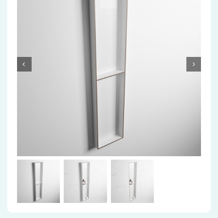
Accessoires
Installatiemateriaal
Klimaatbeheersing
PVC
Tegels