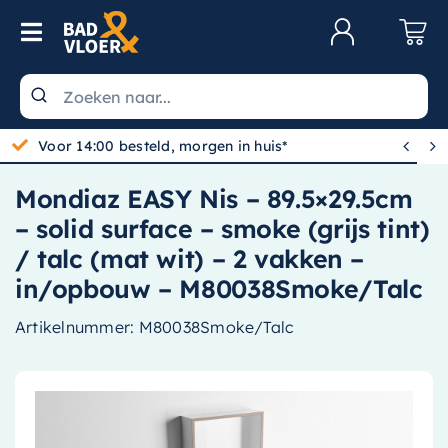
Skip to content
Toggle Navigation
Klantenservice
Wastafels


Gratis bezorgd vanaf 100,-
Toiletten
Mondiaz EASY Nis – 89.5×29.5cm
Spiegels
– solid surface – smoke (grijs tint)
Kranen
/ talc (mat wit) – 2 vakken –
in/opbouw – M80038Smoke/Talc
Douche
Artikelnummer:
M80038Smoke/Talc
Badkamermeubels
Baden
Radiatoren