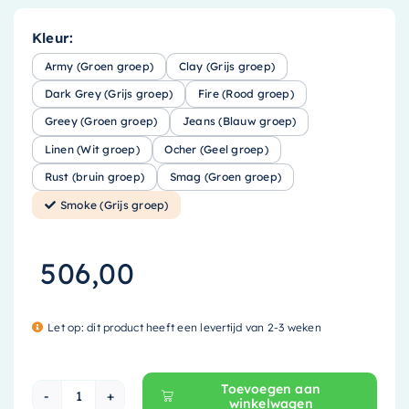
Kleur:
Army (Groen groep)
Clay (Grijs groep)
Dark Grey (Grijs groep)
Fire (Rood groep)
Greey (Groen groep)
Jeans (Blauw groep)
Linen (Wit groep)
Ocher (Geel groep)
Rust (bruin groep)
Smag (Groen groep)
Smoke (Grijs groep)
506,00
Let op: dit product heeft een levertijd van 2-3 weken
Toevoegen aan
winkelwagen
Mondiaz EASY Nis - 89.5x29.5cm - solid surface