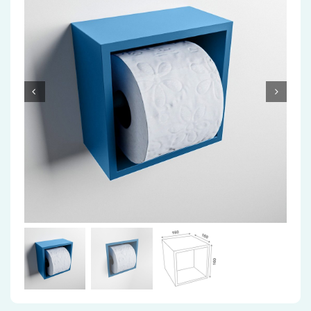
Accessoires
Installatiemateriaal
Klimaatbeheersing
PVC
Tegels