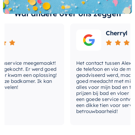
een product van het gerenommeerde merk
Wat andere over ons zeggen
Mondiaz
, bekend om zijn kwaliteitsproducten
die voldoen aan de hoogste normen.
Cherryl
Maak van uw badkamer een ruimte van comfort
en stijl met de Mondiaz Easy Toiletrolhouder
CUBE. Het is meer dan alleen een
toiletrolhouder, het is een stukje design dat uw
nservice meegemaakt!
Het contact tussen Alex en ik
gekocht. Er werd goed
de telefoon en via de mail, w
badkamer een unieke uitstraling geeft.
 kwam een oplossing!
geadviseerd werd, maar waa
ze badkamer. Ik kan
goed meedacht met mij. Uitei
elen!
alles voor mijn bad en toile
prijzen bij bad en vloer best
een goede service ontvangen
een dikke tien voor service, 
betrouwbaarheid!