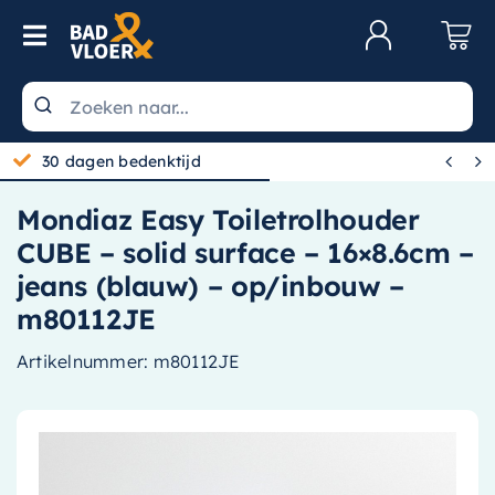
Skip to content
Toggle Navigation
Klantenservice
Wastafels


30 dagen bedenktijd
Toiletten
Mondiaz Easy Toiletrolhouder
Spiegels
CUBE – solid surface – 16×8.6cm –
Kranen
jeans (blauw) – op/inbouw –
m80112JE
Douche
Artikelnummer:
m80112JE
Badkamermeubels
Baden
Radiatoren