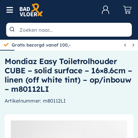
Skip to content
Toggle Navigation
Klantenservice
Wastafels


Gratis bezorgd vanaf 100,-
Toiletten
Mondiaz Easy Toiletrolhouder
Spiegels
CUBE – solid surface – 16×8.6cm –
Kranen
linen (off white tint) – op/inbouw
– m80112LI
Douche
Artikelnummer:
m80112LI
Badkamermeubels
Baden
Radiatoren