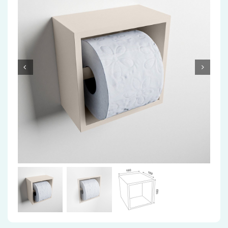
Accessoires
Installatiemateriaal
Klimaatbeheersing
PVC
Tegels