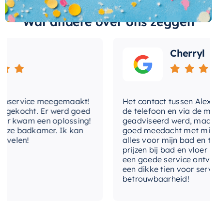
installatie voor een opvallende, moderne look,
Wat andere over ons zeggen
of ga voor een inbouw installatie voor een
naadloze integratie in uw badkamerontwerp.
Cherryl
Als onderdeel van de Mondiaz-collectie kunt u
erop vertrouwen dat u kiest voor kwaliteit en
stijl. Voeg de
Mondiaz Easy Toiletrolhouder
CUBE
toe aan uw badkamer voor een strakke,
service meegemaakt!
Het contact tussen Alex en ik
ekocht. Er werd goed
de telefoon en via de mail, w
moderne look en praktisch gebruiksgemak.
 kwam een oplossing!
geadviseerd werd, maar waar
ze badkamer. Ik kan
goed meedacht met mij. Uitei
elen!
alles voor mijn bad en toilet
prijzen bij bad en vloer best
een goede service ontvangen
een dikke tien voor service, e
betrouwbaarheid!