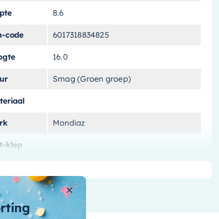
pte
8.6
n-code
6017318834825
ogte
16.0
ur
Smag (Groen groep)
teriaal
rk
Mondiaz
t-klep
ibacterieel
Ja
ertijd
2-3 weken
orting