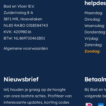
helpde
Bad en Vloer B.V.
Zuiderinslag 8 A
Maandag:
3871 MR, Hoevelaken
Dinsdag:
NL85 RABO 0318584743
Woensdag:
KVK: 42098016
Donderdag
BTW: NL869710461B01
Vrijdag:
Zaterdag:
Algemene voorwaarden
Zondag:
Nieuwsbrief
Betaal
Wij houden je graag op de hoogte
Bij Bad en V
van onze laatste acties. Profiteer van
volgende b
interessante updates, korting codes