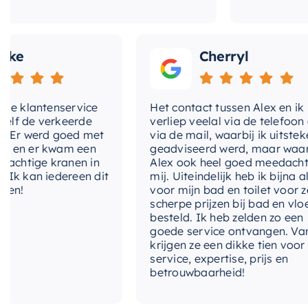
Cherryl
lantenservice
Het contact tussen Alex en ik
de verkeerde
verliep veelal via de telefoon en
 werd goed met
via de mail, waarbij ik uitstekend
 er kwam een
geadviseerd werd, maar waarbij
tige kranen in
Alex ook heel goed meedacht met
an iedereen dit
mij. Uiteindelijk heb ik bijna alles
voor mijn bad en toilet voor zeer
scherpe prijzen bij bad en vloer
besteld. Ik heb zelden zo een
goede service ontvangen. Van mij
krijgen ze een dikke tien voor
service, expertise, prijs en
betrouwbaarheid!