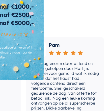
naf €1000,-
naf €2500,-
naf €5000,-
–
088 646 40 00
Pam
geprijsde artikelen of in
dingen, vraag naar de
rden.
Vandaag enorm doortastend en
Adv
mdat
prettig geholpen door Martijn.
sup
Avond ervoor gemaild wat ik nodig
Gee
had en dat het haast had,
res
volgende ochtend direct een
Wan
telefoontje. Snel geschakeld
gaa
gedurende de dag, van offerte tot
betaallink. Nog een leuke korting
Top
ontvangen op de al superscherpe
prijzen. Dikke aanbeveling!