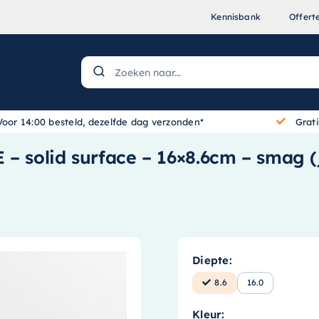
Kennisbank
Offert
Voor 14:00 besteld, dezelfde dag verzonden*
Grat
 – solid surface – 16×8.6cm – smag 
Diepte:
8.6
16.0
Kleur: