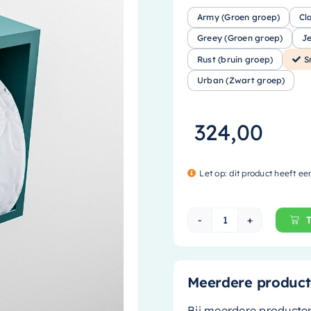
Army (Groen groep)
Cl
Greey (Groen groep)
J
Rust (bruin groep)
S
Urban (Zwart groep)
324,00
Let op: dit product heeft ee
Mondiaz Easy To
Meerdere product
Bij meerdere producte