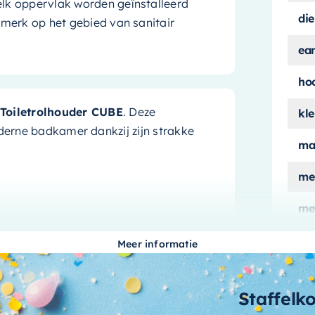
lk oppervlak worden geïnstalleerd
die
merk op het gebied van sanitair
ea
ho
Toiletrolhouder CUBE
. Deze
kle
oderne badkamer dankzij zijn strakke
ma
me
me
nd staat om zijn duurzaamheid en
ant
letrolhouder is ontworpen om lang mee
Meer informatie
lev
 een stijlvolle aanvulling op uw
Staffelk
 moderne uitstraling aan de ruimte. De