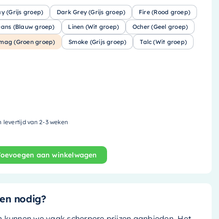
ay (Grijs groep)
Dark Grey (Grijs groep)
Fire (Rood groep)
eans (Blauw groep)
Linen (Wit groep)
Ocher (Geel groep)
mag (Groen groep)
Smoke (Grijs groep)
Talc (Wit groep)
n levertijd van 2-3 weken
Toevoegen aan winkelwagen
iletrolhouder CUBE - solid surface - 16x8.6cm - smag (ja
en nodig?
n kunnen we vaak scherpere prijzen aanbieden. Het