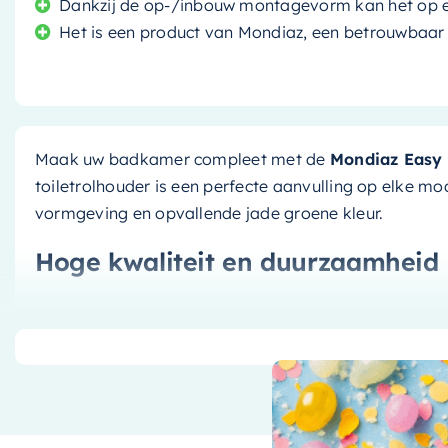
Dankzij de op-/inbouw montagevorm kan het op e
Het is een product van Mondiaz, een betrouwbaar 
Maak uw badkamer compleet met de
Mondiaz Easy 
toiletrolhouder is een perfecte aanvulling op elke m
vormgeving en opvallende jade groene kleur.
Hoge kwaliteit en duurzaamheid
Gemaakt van
solid surface
, een materiaal dat beke
weerstand tegen water, vlekken en krassen. Deze toi
te gaan, zelfs in de meest vochtige badkamers.
De toiletrolhouder is niet alleen functioneel, maar ook
badkamer. De
jade groene kleur
geeft een unieke en