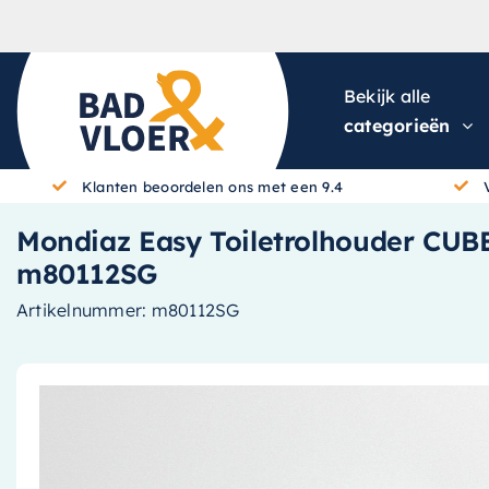
Skip to content
Bekijk alle
categorieën
Klanten beoordelen ons met een 9.4
Mondiaz Easy Toiletrolhouder CUBE
m80112SG
Artikelnummer:
m80112SG