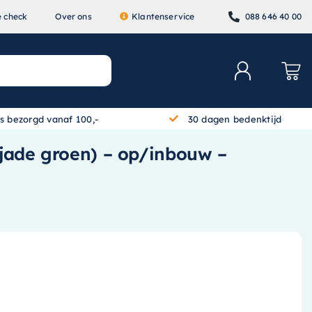
e check
Over ons
Klantenservice
088 646 40 00
is bezorgd vanaf 100,-
30 dagen bedenktijd
(jade groen) – op/inbouw –