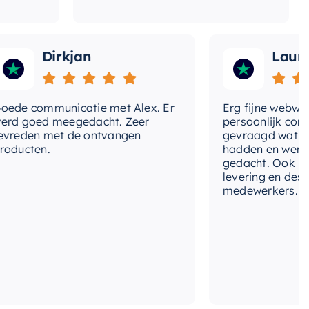
Dirkjan
Laura
 communicatie met Alex. Er
Erg fijne webwinkel,
goed meegedacht. Zeer
persoonlijk contact 
den met de ontvangen
gevraagd wat we nog
cten.
hadden en werd met
gedacht. Ook in de pr
levering en deskundi
medewerkers. Wij zij