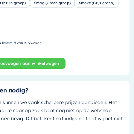
t (bruin groep)
Smag (Groen groep)
Smoke (Grijs groep)
n levertijd van 2-3 weken
Toevoegen aan winkelwagen
 - 149.5x29.5cm - solid surface - clay (grijs tint) / talc 
en nodig?
n kunnen we vaak scherpere prijzen aanbieden. Het
aar je naar op zoek bent nog niet op de webshop
k mee bezig. Dit betekent natuurlijk niet dat wij het niet