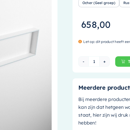
Ocher (Geel groep)
Rus
658,00
Let op: dit product heeft ee
Mondiaz EASY Nis
Meerdere product
Bij meerdere producte
kan zijn dat hetgeen w
staat, hier zijn wij dru
hebben!