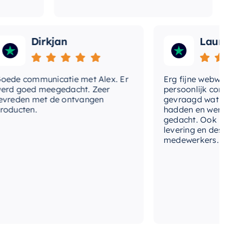
Dirkjan
Laura
 communicatie met Alex. Er
Erg fijne webwinkel
goed meegedacht. Zeer
persoonlijk contact 
den met de ontvangen
gevraagd wat we no
cten.
hadden en werd met
gedacht. Ook in de pr
levering en deskund
medewerkers. Wij zij