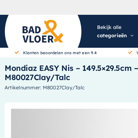
Skip to content
Bekijk alle
categorieën
Klanten beoordelen ons met een 9.4
Mondiaz EASY Nis – 149.5×29.5cm – s
M80027Clay/Talc
Artikelnummer:
M80027Clay/Talc