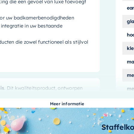
rking die een gevoel van luxe toevoegt
ea
voor uw badkamerbenodigdheden
gl
integratie in uw bestaande
ho
ten die zowel functioneel als stijlvol
kle
ma
me
is
. Dit kwaliteitsproduct, ontworpen
me
ver
ls functionaliteit voor uw badkamer.
Meer informatie
mo
aa
Staffelk
Y Nis zorgt voor een betrouwbare en