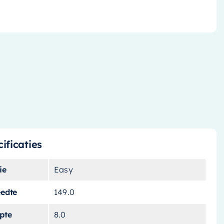
ificaties
ie
Easy
eedte
149.0
pte
8.0