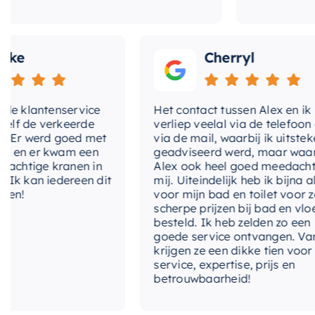
Cherryl
klantenservice
Het contact tussen Alex en ik
de verkeerde
verliep veelal via de telefoon en
 werd goed met
via de mail, waarbij ik uitstekend
 er kwam een
geadviseerd werd, maar waarbij
tige kranen in
Alex ook heel goed meedacht me
kan iedereen dit
mij. Uiteindelijk heb ik bijna alles
voor mijn bad en toilet voor zeer
scherpe prijzen bij bad en vloer
besteld. Ik heb zelden zo een
goede service ontvangen. Van mij
krijgen ze een dikke tien voor
service, expertise, prijs en
betrouwbaarheid!