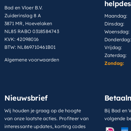
helpde
Bad en Vloer B.V.
Zuiderinslag 8 A
Maandag:
3871 MR, Hoevelaken
Dinsdag:
NL85 RABO 0318584743
Woensdag:
KVK: 42098016
Donderdag
BTW: NL869710461B01
Vrijdag:
Zaterdag:
Algemene voorwaarden
Zondag:
Nieuwsbrief
Betaal
Wij houden je graag op de hoogte
Bij Bad en V
van onze laatste acties. Profiteer van
volgende b
interessante updates, korting codes