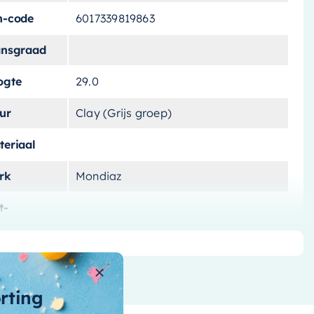
n-code
6017339819863
ansgraad
ogte
29.0
ur
Clay (Grijs groep)
teriaal
rk
Mondiaz
t-
lichting
ntagewijze
ntal-vakken
1 vak
orting