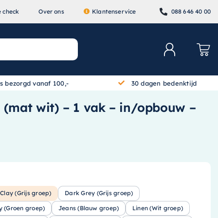
e check
Over ons
Klantenservice
088 646 40 00
is bezorgd vanaf 100,-
30 dagen bedenktijd
lc (mat wit) – 1 vak – in/opbouw –
Clay (Grijs groep)
Dark Grey (Grijs groep)
y (Groen groep)
Jeans (Blauw groep)
Linen (Wit groep)