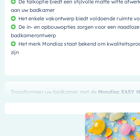
De talkoptie biedt een stijlvolle matte witte afwe
aan uw badkamer
Het enkele vakontwerp biedt voldoende ruimte 
De in- en opbouwopties zorgen voor een naadloze 
badkamerontwerp
Het merk Mondiaz staat bekend om kwaliteitsproduc
zijn
Transformeer uw badkamer met de
Mondiaz EASY N
door het vertrouwde merk Mondiaz, biedt zowel stijl a
Ongeëvenaarde Duurzaamheid
De
solide oppervlakconstructie
van de Mondiaz EAS