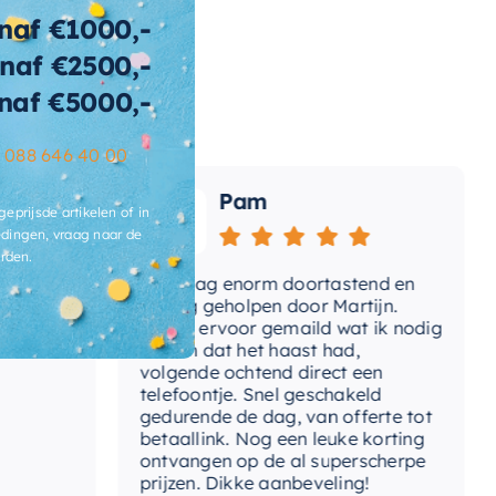
tegelbaar
naf €1000,-
rm
naf €2500,-
naf €5000,-
ibacterieel
Ja
ertijd
2-3 weken
–
088 646 40 00
Pam
geprijsde artikelen of in
dingen, vraag naar de
rden.
e
Vandaag enorm doortastend en
Ad
mdat
prettig geholpen door Martijn.
su
Avond ervoor gemaild wat ik nodig
Gee
had en dat het haast had,
re
volgende ochtend direct een
Wa
telefoontje. Snel geschakeld
gaa
gedurende de dag, van offerte tot
betaallink. Nog een leuke korting
Top
ontvangen op de al superscherpe
prijzen. Dikke aanbeveling!