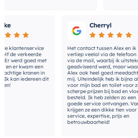
Cherryl
klantenservice
Het contact tussen Alex en ik
de verkeerde
verliep veelal via de telefoon en
 werd goed met
via de mail, waarbij ik uitstekend
 er kwam een
geadviseerd werd, maar waarbij
tige kranen in
Alex ook heel goed meedacht met
an iedereen dit
mij. Uiteindelijk heb ik bijna alles
voor mijn bad en toilet voor zeer
scherpe prijzen bij bad en vloer
besteld. Ik heb zelden zo een
goede service ontvangen. Van mij
krijgen ze een dikke tien voor
service, expertise, prijs en
betrouwbaarheid!