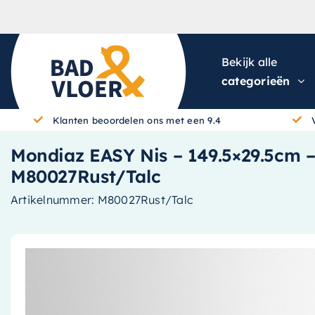
Skip to content
Bekijk alle
categorieën
Klanten beoordelen ons met een 9.4
Mondiaz EASY Nis – 149.5×29.5cm – s
M80027Rust/Talc
Artikelnummer:
M80027Rust/Talc