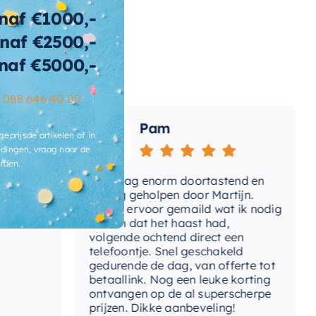
tegelbaar
naf €1000,-
rm
naf €2500,-
naf €5000,-
ibacterieel
Ja
ertijd
2-3 weken
–
088 646 40 00
Pam
geprijsde artikelen of in
dingen, vraag naar de
rden.
Vandaag enorm doortastend en
Adv
mdat
prettig geholpen door Martijn.
sup
Avond ervoor gemaild wat ik nodig
Gee
had en dat het haast had,
res
volgende ochtend direct een
Wan
telefoontje. Snel geschakeld
gaa
gedurende de dag, van offerte tot
betaallink. Nog een leuke korting
Top
ontvangen op de al superscherpe
prijzen. Dikke aanbeveling!