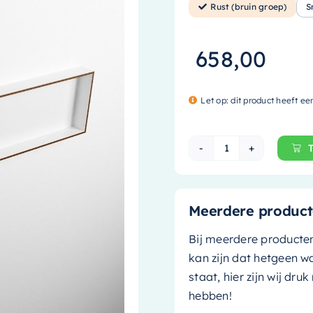
Rust (bruin groep)
S
658,00
Let op: dit product heeft ee
Mondiaz EASY Nis
Meerdere product
Bij meerdere producte
kan zijn dat hetgeen w
staat, hier zijn wij dru
hebben!