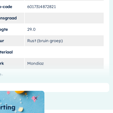
n-code
6017314872821
ansgraad
ogte
29.0
ur
Rust (bruin groep)
teriaal
rk
Mondiaz
t-
lichting
ntagewijze
ntal-vakken
1 vak
orting