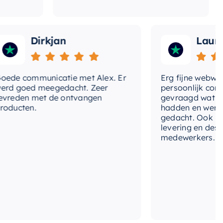
Dirkjan
Laura
 communicatie met Alex. Er
Erg fijne webwinkel,
goed meegedacht. Zeer
persoonlijk contact 
den met de ontvangen
gevraagd wat we nog
cten.
hadden en werd met
gedacht. Ook in de pr
levering en deskundi
medewerkers. Wij zij