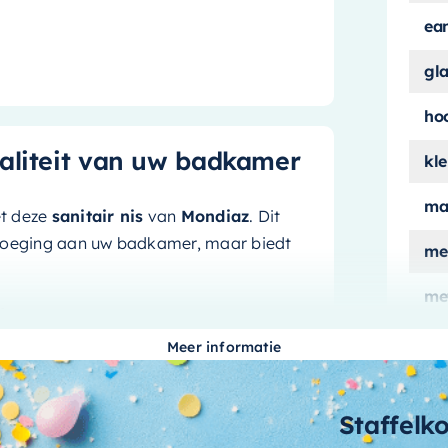
z
ea
gl
ho
naliteit van uw badkamer
kle
ma
et deze
sanitair nis
van
Mondiaz
. Dit
evoeging aan uw badkamer, maar biedt
me
me
ign
ver
Meer informatie
mo
 en onderhoudsvriendelijk materiaal dat
ruine tint
en
matte witte afwerking
aa
Staffelk