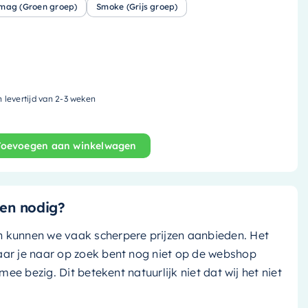
mag (Groen groep)
Smoke (Grijs groep)
n levertijd van 2-3 weken
Toevoegen aan winkelwagen
 - 149.5x29.5cm - solid surface - rust (bruin tint)/ talc 
en nodig?
n kunnen we vaak scherpere prijzen aanbieden. Het
aar je naar op zoek bent nog niet op de webshop
k mee bezig. Dit betekent natuurlijk niet dat wij het niet