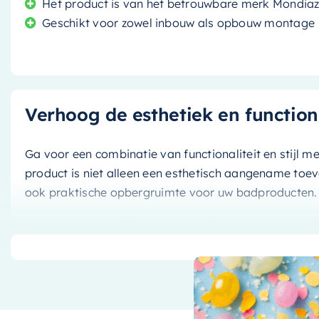
Het product is van het betrouwbare merk Mondia
Geschikt voor zowel inbouw als opbouw montage
Verhoog de esthetiek en functio
Ga voor een combinatie van functionaliteit en stijl m
product is niet alleen een esthetisch aangename to
ook praktische opbergruimte voor uw badproducten.
Hoogwaardige materialen en des
Deze nis is gemaakt van
solid surface
, een duurzaam
bekend staat om zijn lange levensduur. De
rustieke b
voegen een stijlvolle touch toe aan iedere badkamer.