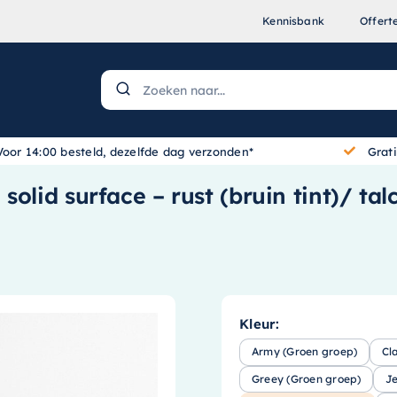
Kennisbank
Offert
Voor 14:00 besteld, dezelfde dag verzonden*
Grat
olid surface – rust (bruin tint)/ ta
Kleur:
Army (Groen groep)
Cl
Greey (Groen groep)
J