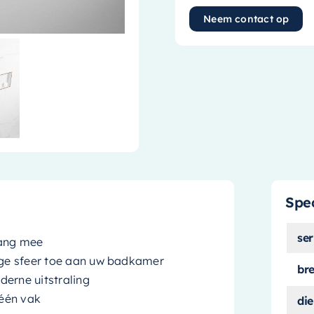
Neem contact op
Spec
ser
lang mee
lige sfeer toe aan uw badkamer
br
derne uitstraling
 één vak
die