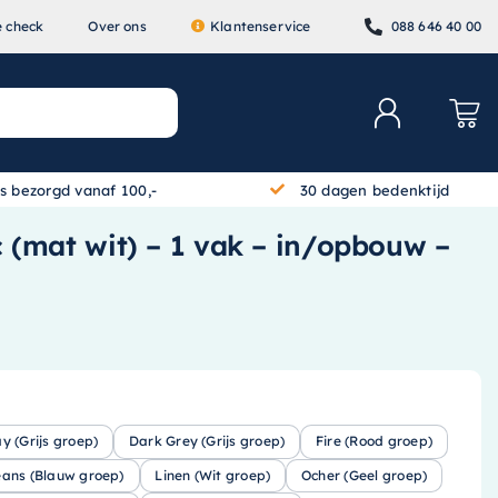
e check
Over ons
Klantenservice
088 646 40 00
is bezorgd vanaf 100,-
30 dagen bedenktijd
lc (mat wit) – 1 vak – in/opbouw –
ay (Grijs groep)
Dark Grey (Grijs groep)
Fire (Rood groep)
eans (Blauw groep)
Linen (Wit groep)
Ocher (Geel groep)