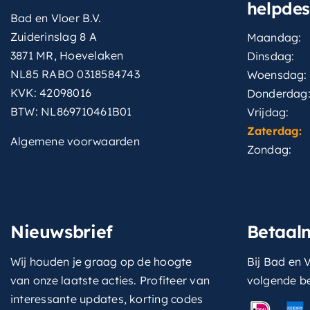
helpde
Bad en Vloer B.V.
Zuiderinslag 8 A
Maandag:
3871 MR, Hoevelaken
Dinsdag:
NL85 RABO 0318584743
Woensdag:
KVK: 42098016
Donderdag
BTW: NL869710461B01
Vrijdag:
Zaterdag:
Algemene voorwaarden
Zondag:
Nieuwsbrief
Betaal
Wij houden je graag op de hoogte
Bij Bad en V
van onze laatste acties. Profiteer van
volgende b
interessante updates, korting codes