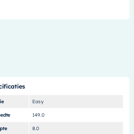
ificaties
ie
Easy
eedte
149.0
pte
8.0