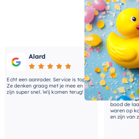
Met een formaat van 149.5×29.5cm, biedt de
Mondia
badkamerbenodigdheden. Het enkele vakontwerp zorgt
waardoor u gemakkelijk kunt vinden wat u nodig heef
voor zowel inbouw als opbouw, waardoor het een veel
Alard
Roos
Als u op zoek bent naar een stijlvolle en functionel
is de
Mondiaz EASY Nis
de perfecte keuze. Met zijn u
het een investering die u niet wilt missen.
ht een aanrader. Service is top!
Onlangs heb ik v
e denken graag met je mee en
kranen van Hotba
jn super snel. Wij komen terug!
BadenVloer. Ik h
prijzen vergelek
bood de laagste 
waren op korte t
en zijn van zeer 