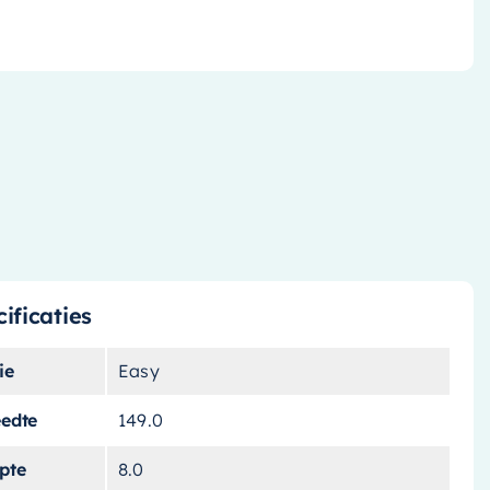
ificaties
ie
Easy
eedte
149.0
pte
8.0