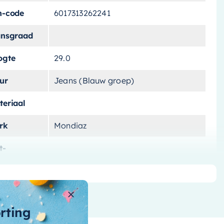
n-code
6017313262241
ansgraad
ogte
29.0
ur
Jeans (Blauw groep)
teriaal
rk
Mondiaz
t-
lichting
ntagewijze
ntal-vakken
1 vak
orting