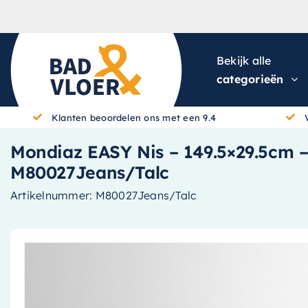
Skip to content
Bekijk alle
categorieën
Klanten beoordelen ons met een 9.4
Mondiaz EASY Nis – 149.5×29.5cm – 
M80027Jeans/Talc
Artikelnummer:
M80027Jeans/Talc