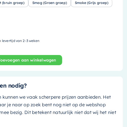
t (bruin groep)
Smag (Groen groep)
Smoke (Grijs groep)
n levertijd van 2-3 weken
Toevoegen aan winkelwagen
 - 149.5x29.5cm - solid surface - jeans (blauw) / talc (m
en nodig?
n kunnen we vaak scherpere prijzen aanbieden. Het
aar je naar op zoek bent nog niet op de webshop
k mee bezig. Dit betekent natuurlijk niet dat wij het niet