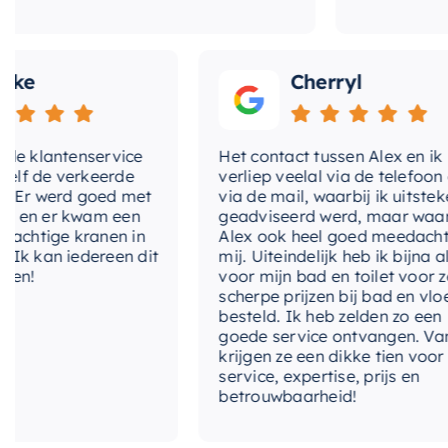
Cherryl
klantenservice
Het contact tussen Alex en ik
de verkeerde
verliep veelal via de telefoon en
 werd goed met
via de mail, waarbij ik uitstekend
 er kwam een
geadviseerd werd, maar waarbij
tige kranen in
Alex ook heel goed meedacht met
kan iedereen dit
mij. Uiteindelijk heb ik bijna alles
voor mijn bad en toilet voor zeer
scherpe prijzen bij bad en vloer
besteld. Ik heb zelden zo een
goede service ontvangen. Van mij
krijgen ze een dikke tien voor
service, expertise, prijs en
betrouwbaarheid!