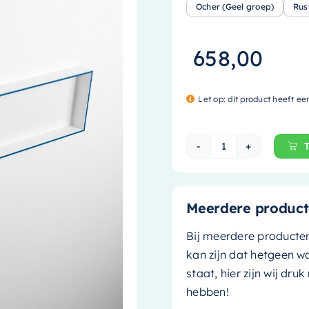
Ocher (Geel groep)
Rus
658,00
Let op: dit product heeft ee
Mondiaz EASY Nis
Meerdere product
Bij meerdere producte
kan zijn dat hetgeen w
staat, hier zijn wij dru
hebben!