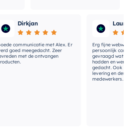
Dirkjan
Laura
 communicatie met Alex. Er
Erg fijne webwinkel,
goed meegedacht. Zeer
persoonlijk contact 
den met de ontvangen
gevraagd wat we nog
cten.
hadden en werd met
gedacht. Ook in de pr
levering en deskund
medewerkers. Wij zij