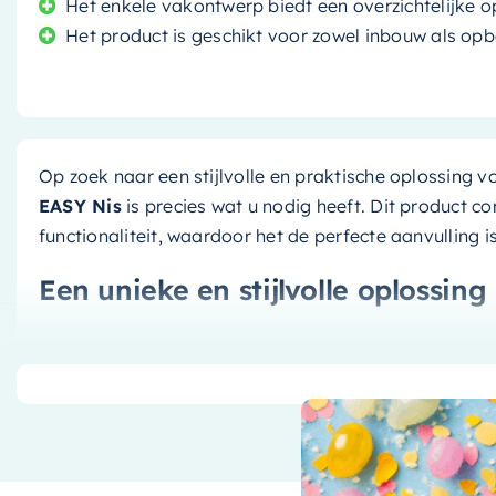
Het enkele vakontwerp biedt een overzichtelijke 
Het product is geschikt voor zowel inbouw als opbo
Op zoek naar een stijlvolle en praktische oplossin
EASY Nis
is precies wat u nodig heeft. Dit product c
functionaliteit, waardoor het de perfecte aanvulling 
Een unieke en stijlvolle oplossing
De
Mondiaz EASY Nis
is meer dan alleen een opberg
Uitgevoerd in een unieke combinatie van jeansblauw e
stijl toe aan uw badkamer. Het solide oppervlakmater
gemakkelijk te onderhouden, waardoor het er jarenlang
Veelzijdige en functionele opslag