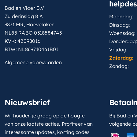
helpde
Bad en Vloer B.V.
Zuiderinslag 8 A
Maandag:
3871 MR, Hoevelaken
Dinsdag:
NL85 RABO 0318584743
Woensdag:
KVK: 42098016
Donderdag
BTW: NL869710461B01
Vrijdag:
Zaterdag:
Algemene voorwaarden
Zondag:
Nieuwsbrief
Betaal
Wij houden je graag op de hoogte
Bij Bad en V
van onze laatste acties. Profiteer van
volgende b
interessante updates, korting codes