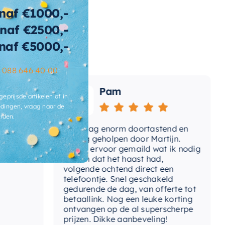
tegelbaar
naf €1000,-
rm
naf €2500,-
naf €5000,-
ibacterieel
Ja
ertijd
2-3 weken
–
088 646 40 00
Pam
geprijsde artikelen of in
dingen, vraag naar de
rden.
Vandaag enorm doortastend en
Ad
mdat
prettig geholpen door Martijn.
sup
Avond ervoor gemaild wat ik nodig
Gee
had en dat het haast had,
res
volgende ochtend direct een
Wan
telefoontje. Snel geschakeld
gaa
gedurende de dag, van offerte tot
betaallink. Nog een leuke korting
Top
ontvangen op de al superscherpe
prijzen. Dikke aanbeveling!