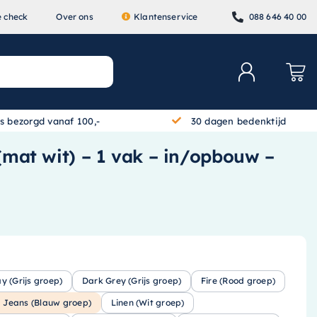
e check
Over ons
Klantenservice
088 646 40 00
is bezorgd vanaf 100,-
30 dagen bedenktijd
 (mat wit) – 1 vak – in/opbouw –
ay (Grijs groep)
Dark Grey (Grijs groep)
Fire (Rood groep)
Jeans (Blauw groep)
Linen (Wit groep)