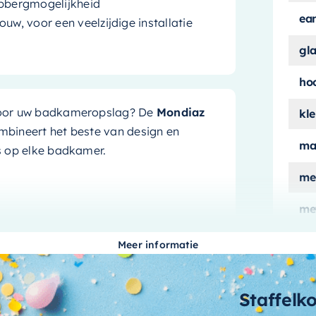
opbergmogelijkheid
ea
uw, voor een veelzijdige installatie
gl
ho
g voor uw badkameropslag? De
Mondiaz
kle
ombineert het beste van design en
ma
is op elke badkamer.
me
me
ver
oplossing. Het is een designstatement.
n mat wit, voegt deze nis een vleugje
Meer informatie
mo
iaal is niet alleen duurzaam, maar ook
 geweldig uit blijft zien.
aa
Staffelk