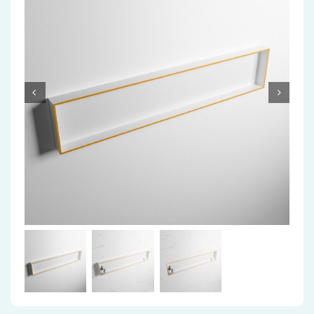
Accessoires
Installatiemateriaal
Klimaatbeheersing
PVC
Tegels