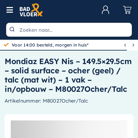
Skip to content
Toggle Navigation
Klantenservice
Wastafels


Gratis bezorgd vanaf 100,-
Toiletten
Mondiaz EASY Nis – 149.5×29.5cm
Spiegels
– solid surface – ocher (geel) /
Kranen
talc (mat wit) – 1 vak –
in/opbouw – M80027Ocher/Talc
Douche
Artikelnummer:
M80027Ocher/Talc
Badkamermeubels
Baden
Radiatoren