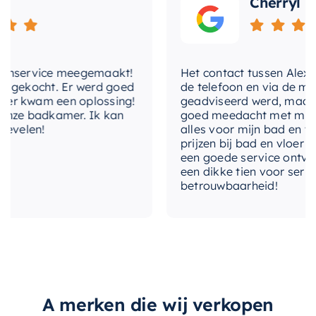
Cherryl
maakt de nis een veelzijdige keuze voor elke
huiseigenaar.
Maak uw badkamer compleet met de
Mondiaz
nservice meegemaakt!
Het contact tussen Alex en i
EASY Nis
. Met zijn unieke ontwerp,
gekocht. Er werd goed
de telefoon en via de mail, 
duurzaamheid en flexibiliteit is deze nis de
 kwam een oplossing!
geadviseerd werd, maar waa
ze badkamer. Ik kan
goed meedacht met mij. Uite
perfecte combinatie van stijl en functionaliteit.
velen!
alles voor mijn bad en toile
prijzen bij bad en vloer best
een goede service ontvangen
een dikke tien voor service, 
betrouwbaarheid!
A merken die wij verkopen