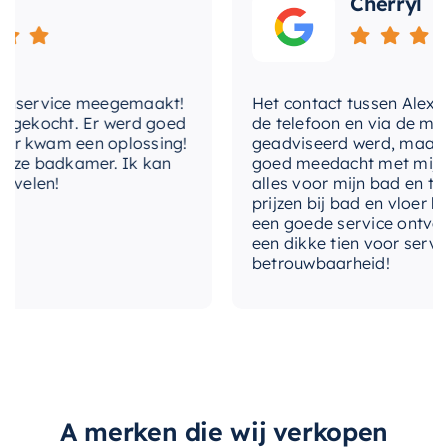
Cherryl
kwaliteit en een stijlvol ontwerp dat uw
badkamer ongetwijfeld zal verbeteren. Met zijn
afmetingen van 59.5×29.5cm is deze nis
ontworpen om perfect in elke badkamer te
service meegemaakt!
Het contact tussen Alex en ik
passen, ongeacht de grootte.
ekocht. Er werd goed
de telefoon en via de mail, w
 kwam een oplossing!
geadviseerd werd, maar waar
Maak uw badkamer compleet met de
Mondiaz
ze badkamer. Ik kan
goed meedacht met mij. Uitei
elen!
alles voor mijn bad en toilet
EASY Nis
. Het is een uitstekende keuze voor
prijzen bij bad en vloer best
degenen die houden van stijl, functionaliteit en
een goede service ontvangen
duurzaamheid.
een dikke tien voor service, e
betrouwbaarheid!
A merken die wij verkopen