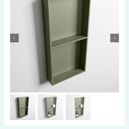
Accessoires
Installatiemateriaal
Klimaatbeheersing
PVC
Tegels