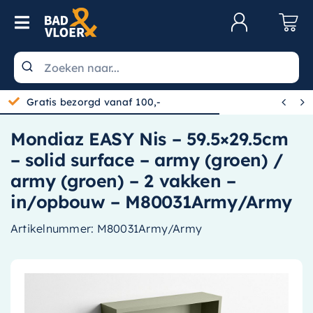
Skip to content
Toggle Navigation
Klantenservice
Wastafels


Gratis bezorgd vanaf 100,-
Toiletten
Mondiaz EASY Nis – 59.5×29.5cm
Spiegels
– solid surface – army (groen) /
Kranen
army (groen) – 2 vakken –
in/opbouw – M80031Army/Army
Douche
Artikelnummer:
M80031Army/Army
Badkamermeubels
Baden
Radiatoren