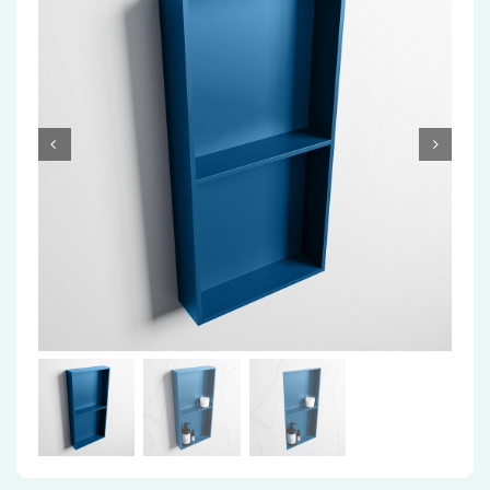
Accessoires
Installatiemateriaal
Klimaatbeheersing
PVC
Tegels