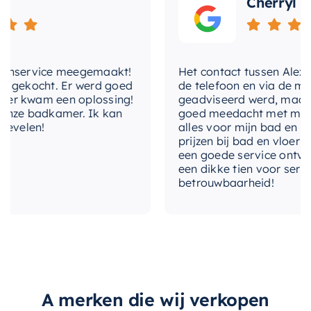
Cherryl
Als product van het gerenommeerde merk
Mondiaz
, staat de EASY Nis voor kwaliteit en
duurzaamheid. Het unieke jeansblauwe ontwerp
nservice meegemaakt!
Het contact tussen Alex en ik
maakt het de perfecte aanvulling op elke
gekocht. Er werd goed
de telefoon en via de mail, 
badkamer, ongeacht de stijl. Wacht niet langer
 kwam een oplossing!
geadviseerd werd, maar waa
en voeg deze stijlvolle en praktische nis toe aan
ze badkamer. Ik kan
goed meedacht met mij. Uite
elen!
alles voor mijn bad en toile
uw badkamer.
prijzen bij bad en vloer best
een goede service ontvangen
een dikke tien voor service, 
betrouwbaarheid!
A merken die wij verkopen