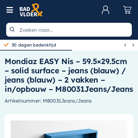
Skip to content
Toggle Navigation
Klantenservice
Wastafels


30 dagen bedenktijd
Toiletten
Mondiaz EASY Nis – 59.5×29.5cm
Spiegels
– solid surface – jeans (blauw) /
Kranen
jeans (blauw) – 2 vakken –
in/opbouw – M80031Jeans/Jeans
Douche
Artikelnummer:
M80031Jeans/Jeans
Badkamermeubels
Baden
Radiatoren