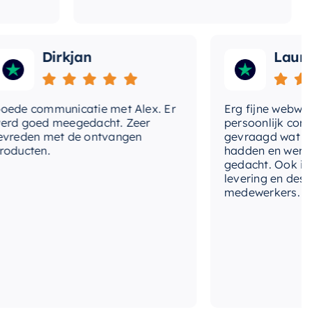
Dirkjan
Laura
 communicatie met Alex. Er
Erg fijne webwinkel,
goed meegedacht. Zeer
persoonlijk contact 
den met de ontvangen
gevraagd wat we nog
cten.
hadden en werd met
gedacht. Ook in de pr
levering en deskundi
medewerkers. Wij zij