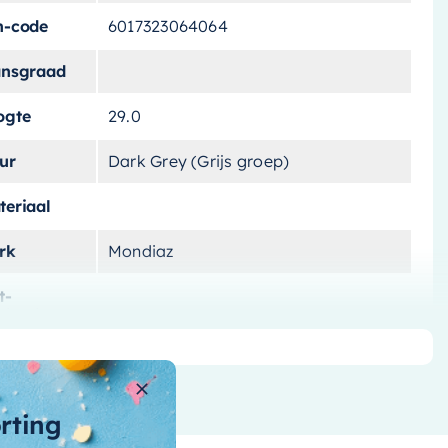
n-code
6017323064064
ansgraad
ogte
29.0
ur
Dark Grey (Grijs groep)
teriaal
rk
Mondiaz
t-
lichting
ntagewijze
ntal-vakken
2 vakken
orting