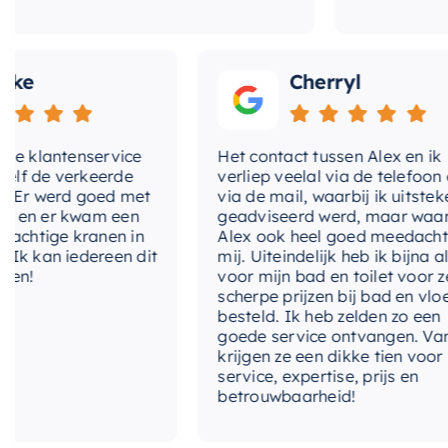
Cherryl
klantenservice
Het contact tussen Alex en ik
de verkeerde
verliep veelal via de telefoon en
 werd goed met
via de mail, waarbij ik uitstekend
 er kwam een
geadviseerd werd, maar waarbij
tige kranen in
Alex ook heel goed meedacht met
an iedereen dit
mij. Uiteindelijk heb ik bijna alles
voor mijn bad en toilet voor zeer
scherpe prijzen bij bad en vloer
besteld. Ik heb zelden zo een
goede service ontvangen. Van mij
krijgen ze een dikke tien voor
service, expertise, prijs en
betrouwbaarheid!