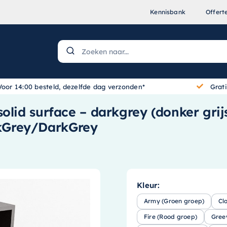
Kennisbank
Offert
Voor 14:00 besteld, dezelfde dag verzonden*
Grat
lid surface – darkgrey (donker grijs
kGrey/DarkGrey
Kleur:
Army (Groen groep)
Cl
Fire (Rood groep)
Gree