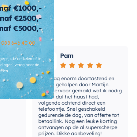
tegelbaar
naf €1000,-
rm
naf €2500,-
naf €5000,-
ibacterieel
Ja
ertijd
2-3 weken
–
088 646 40 00
Pam
geprijsde artikelen of in
dingen, vraag naar de
rden.
Vandaag enorm doortastend en
Adv
mdat
prettig geholpen door Martijn.
sup
Avond ervoor gemaild wat ik nodig
Gee
had en dat het haast had,
res
volgende ochtend direct een
Wan
telefoontje. Snel geschakeld
gaa
gedurende de dag, van offerte tot
betaallink. Nog een leuke korting
Top
ontvangen op de al superscherpe
prijzen. Dikke aanbeveling!