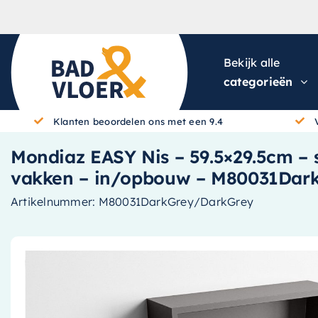
Skip to content
Bekijk alle
categorieën
Klanten beoordelen ons met een 9.4
Mondiaz EASY Nis – 59.5×29.5cm – so
vakken – in/opbouw – M80031Dar
Artikelnummer:
M80031DarkGrey/DarkGrey