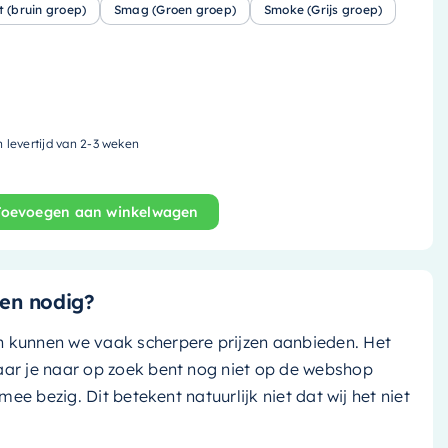
t (bruin groep)
Smag (Groen groep)
Smoke (Grijs groep)
n levertijd van 2-3 weken
Toevoegen aan winkelwagen
s - 59.5x29.5cm - solid surface - darkgrey (donker grijs
en nodig?
n kunnen we vaak scherpere prijzen aanbieden. Het
aar je naar op zoek bent nog niet op de webshop
k mee bezig. Dit betekent natuurlijk niet dat wij het niet