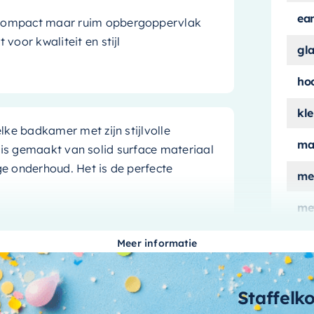
ea
 compact maar ruim opbergoppervlak
voor kwaliteit en stijl
gl
ho
kle
lke badkamer met zijn stijlvolle
ma
 is gemaakt van solid surface materiaal
e onderhoud. Het is de perfecte
me
me
ver
Meer informatie
mo
montage opties, waardoor het een
 zoek bent naar een opbergruimte die
aa
Staffelk
at op je muur wordt gemonteerd, de