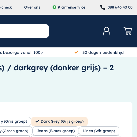
e check
Over ons
Klantenservice
088 646 40 00
is bezorgd vanaf 100,-
30 dagen bedenktijd
) / darkgrey (donker grijs) – 2
ay (Grijs groep)
Dark Grey (Grijs groep)
y (Groen groep)
Jeans (Blauw groep)
Linen (Wit groep)