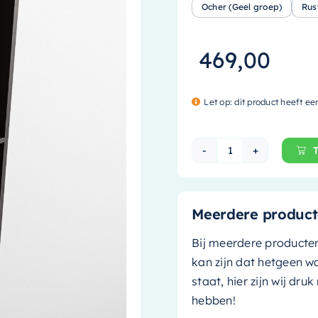
Ocher (Geel groep)
Rus
469,00
Let op: dit product heeft ee
Mondiaz EASY Ni
Meerdere product
Bij meerdere producte
kan zijn dat hetgeen w
staat, hier zijn wij dru
hebben!