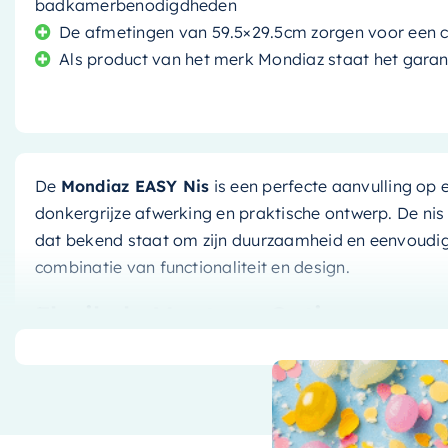
badkamerbenodigdheden
De afmetingen van 59.5×29.5cm zorgen voor een
Als product van het merk Mondiaz staat het garant 
De
Mondiaz EASY Nis
is een perfecte aanvulling op e
donkergrijze afwerking en praktische ontwerp. De nis
dat bekend staat om zijn duurzaamheid en eenvoudig
combinatie van functionaliteit en design.
Flexibele Montage Opties
Deze nis is ontworpen met zowel inbouw als opbouw 
veelzijdige keuze is voor elke badkamer. Of je nu op
naadloos in je muur past of een opvallend element d