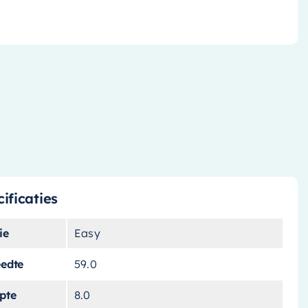
ificaties
ie
Easy
eedte
59.0
pte
8.0