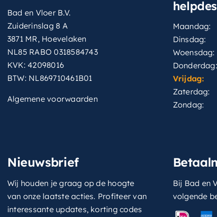
helpde
Bad en Vloer B.V.
Zuiderinslag 8 A
Maandag:
3871 MR, Hoevelaken
Dinsdag:
NL85 RABO 0318584743
Woensdag:
KVK: 42098016
Donderdag
BTW: NL869710461B01
Vrijdag:
Zaterdag:
Algemene voorwaarden
Zondag:
Nieuwsbrief
Betaal
Wij houden je graag op de hoogte
Bij Bad en V
van onze laatste acties. Profiteer van
volgende b
interessante updates, korting codes