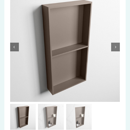
Accessoires
Installatiemateriaal
Klimaatbeheersing
PVC
Tegels