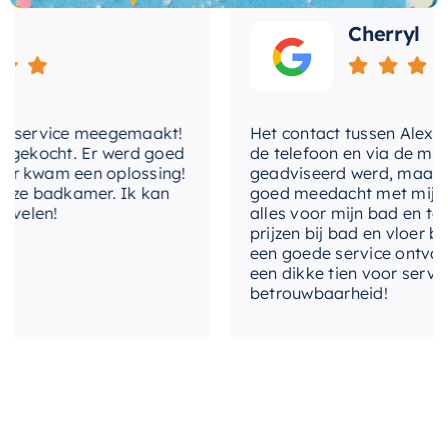
levertijd
2-3 weken
opgeruimd te houden.
Cherryl
Vertrouw op de kwaliteit en design die u kunt
verwachten van het merk
Mondiaz
. Maak uw
badkamer compleet met de Mondiaz EASY Nis.
service meegemaakt!
Het contact tussen Alex en ik
ekocht. Er werd goed
de telefoon en via de mail, w
kwam een oplossing!
geadviseerd werd, maar waar
e badkamer. Ik kan
goed meedacht met mij. Uitei
elen!
alles voor mijn bad en toilet
prijzen bij bad en vloer beste
een goede service ontvangen.
een dikke tien voor service, e
betrouwbaarheid!