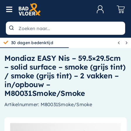
Skip to content
Toggle Navigation
Klantenservice
Wastafels


30 dagen bedenktijd
Toiletten
Mondiaz EASY Nis – 59.5×29.5cm
Spiegels
– solid surface – smoke (grijs tint)
Kranen
/ smoke (grijs tint) – 2 vakken –
in/opbouw –
Douche
M80031Smoke/Smoke
Badkamermeubels
Artikelnummer:
M80031Smoke/Smoke
Baden
Radiatoren