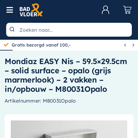
Skip to content
Toggle Navigation
Klantenservice
Wastafels


Gratis bezorgd vanaf 100,-
Toiletten
Mondiaz EASY Nis – 59.5×29.5cm
Spiegels
– solid surface – opalo (grijs
Kranen
marmerlook) – 2 vakken –
in/opbouw – M80031Opalo
Douche
Artikelnummer:
M80031Opalo
Badkamermeubels
Baden
Radiatoren