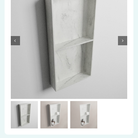
Accessoires
Installatiemateriaal
Klimaatbeheersing
PVC
Tegels